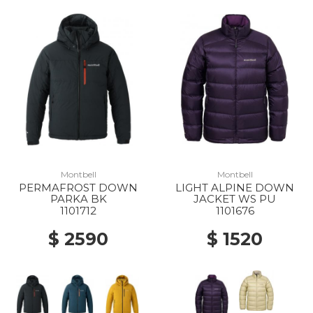
Montbell
Montbell
PERMAFROST DOWN
LIGHT ALPINE DOWN
PARKA BK
JACKET WS PU
1101712
1101676
$ 2590
$ 1520