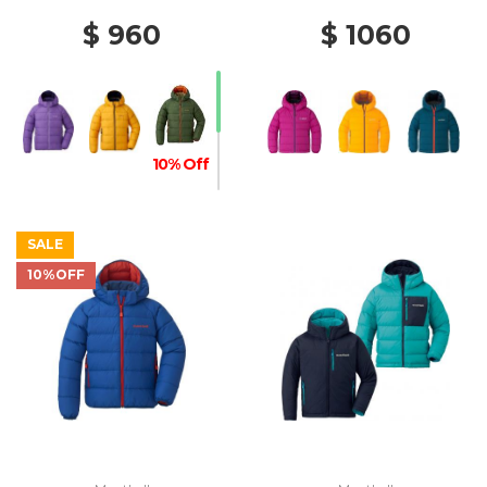
$ 960
$ 1060
10% Off
SALE
10%OFF
20% Off