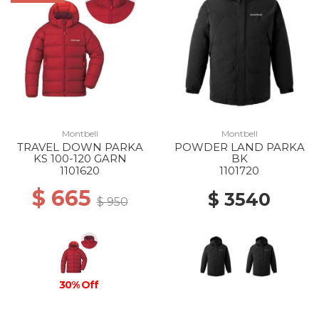
Montbell
Montbell
TRAVEL DOWN PARKA
POWDER LAND PARKA
KS 100-120 GARN
BK
1101620
1101720
$ 665
$ 3540
$ 950
30% Off