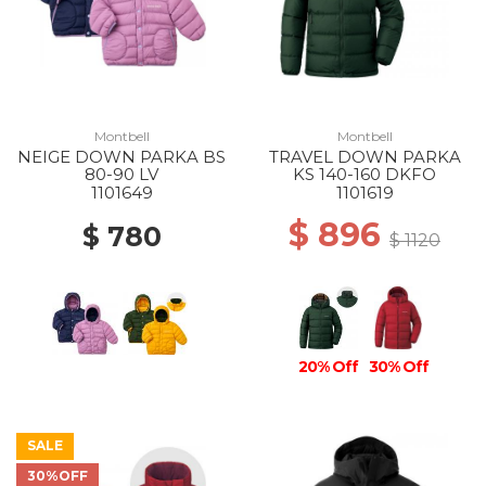
Montbell
Montbell
NEIGE DOWN PARKA BS
TRAVEL DOWN PARKA
80-90 LV
KS 140-160 DKFO
1101649
1101619
$ 896
$ 780
$ 1120
20% Off
30% Off
SALE
30%OFF