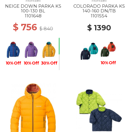
Montbell
Montbell
NEIGE DOWN PARKA KS
COLORADO PARKA KS
100-130 BL
140-160 DN/TB
1101648
1101554
$ 756
$ 1390
$ 840
10% Off
10% Off
10% Off
30% Off