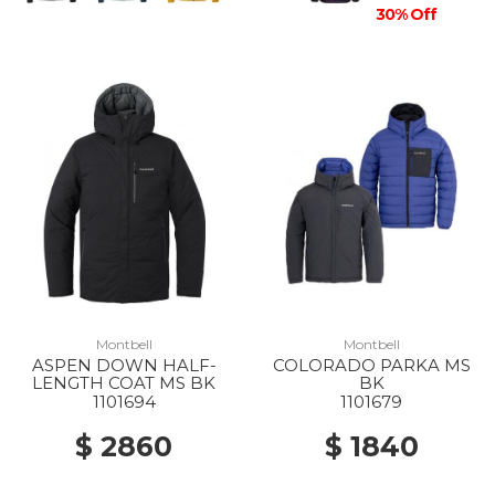
30% Off
Montbell
Montbell
ASPEN DOWN HALF-
COLORADO PARKA MS
LENGTH COAT MS BK
BK
1101694
1101679
$ 2860
$ 1840