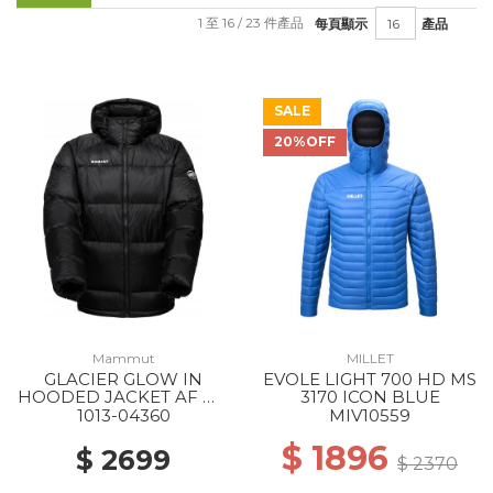
1 至 16 / 23 件產品
每頁顯示
產品
SALE
20%OFF
Mammut
MILLET
GLACIER GLOW IN
EVOLE LIGHT 700 HD MS
HOODED JACKET AF MS
3170 ICON BLUE
0001 BLACK
1013-04360
MIV10559
$ 1896
$ 2699
$ 2370