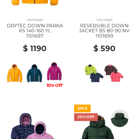
Montbell
Montbell
DRYTEC DOWN PARKA
REVERSIBLE DOWN
KS 140-160 YL
JACKET BS 80-90 NV
1101697
1101699
$ 1190
$ 590
10% Off
SALE
20%OFF