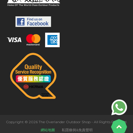
Copyright © 2026 The Overlander Outdoor Shop - All Rights Reserved.
網站地圖
私隱條例&免責聲明