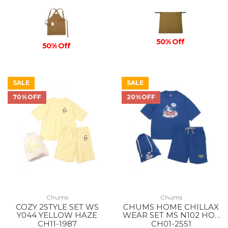
50% Off
50% Off
SALE
SALE
70%OFF
20%OFF
Chums
Chums
COZY 2STYLE SET WS
CHUMS HOME CHILLAX
Y044 YELLOW HAZE
WEAR SET MS N102 HOT
DOG NAVY
CH11-1987
CH01-2551