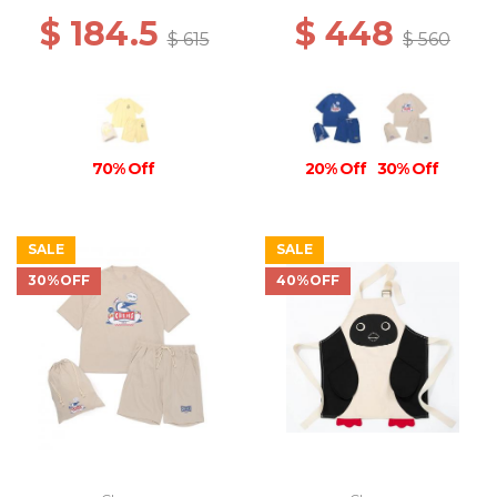
$ 184.5
$ 448
$ 615
$ 560
70% Off
20% Off
30% Off
SALE
SALE
30%OFF
40%OFF