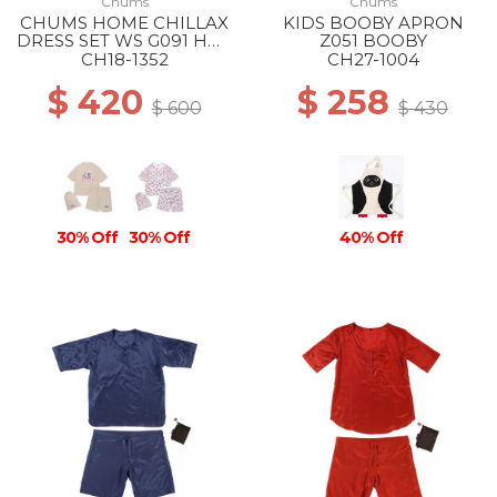
Chums
Chums
CHUMS HOME CHILLAX
KIDS BOOBY APRON
DRESS SET WS G091 HOT
Z051 BOOBY
DOG GREIGE
CH18-1352
CH27-1004
$ 420
$ 258
$ 600
$ 430
30% Off
30% Off
40% Off