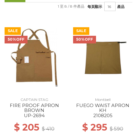
1 至 8 / 8 件產品
每頁顯示
產品
SALE
SALE
50%OFF
50%OFF
CAPTAIN STAG
Montbell
FIRE PROOF APRON
FUEGO WAIST APRON
BROWN
KH
UP-2694
2108205
$ 205
$ 295
$ 410
$ 590