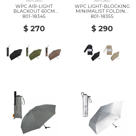
WPC/KIU
WPC/KIU
WPC AIR-LIGHT
WPC LIGHT-BLOCKING
BLACKOUT 60CM
MINIMALIST FOLDING
FOLDING PARASOL
PARASOL BLACK
801-18345
801-18355
BLACK
$ 270
$ 290