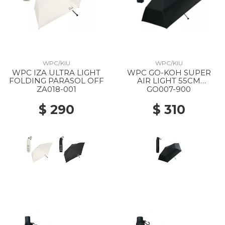
WPC/KIU
WPC/KIU
WPC IZA ULTRA LIGHT
WPC GO-KOH SUPER
FOLDING PARASOL OFF
AIR LIGHT 55CM
FOLDING PARASOL 900
ZA018-001
GO007-900
BLACK
$ 290
$ 310