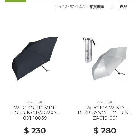
1 至 16 / 57 件產品
每頁顯示
產品
WPC/KIU
WPC/KIU
WPC SOLID MINI
WPC IZA WIND
FOLDING PARASOL
RESISTANCE FOLDING
BLACK
PARASOL SILVER
801-18039
ZA019-001
$ 230
$ 280