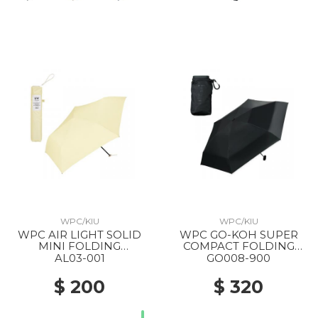
WPC/KIU
WPC/KIU
WPC AIR LIGHT SOLID
WPC GO-KOH SUPER
MINI FOLDING
COMPACT FOLDING
UMBRELLA YELLOW
PARASOL 900 BLACK
AL03-001
GO008-900
$ 200
$ 320