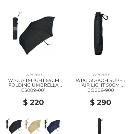
WPC/KIU
WPC/KIU
WPC AIR-LIGHT 55CM
WPC GO-KOH SUPER
FOLDING UMBRELLA
AIR LIGHT 50CM
BLACK
FOLDING PARASOL 900
CS009-001
GO006-900
BLACK
$ 220
$ 290