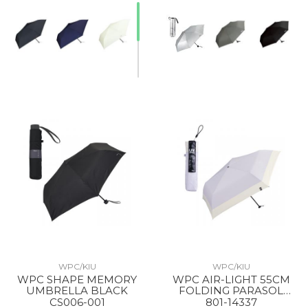
WPC/KIU
WPC/KIU
WPC SHAPE MEMORY
WPC AIR-LIGHT 55CM
UMBRELLA BLACK
FOLDING PARASOL
LAVENDER X OFF
CS006-001
801-14337