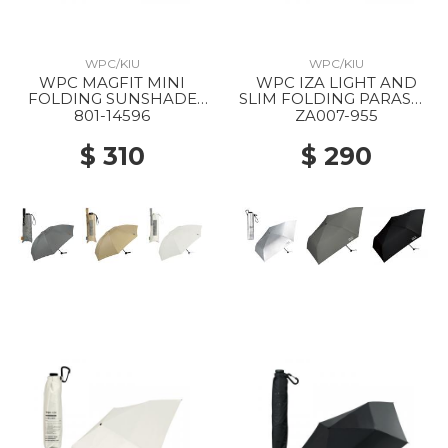
WPC/KIU
WPC/KIU
WPC MAGFIT MINI
WPC IZA LIGHT AND
FOLDING SUNSHADE
SLIM FOLDING PARASOL
PARASOL GRAY
955 SILVER
801-14596
ZA007-955
$ 310
$ 290