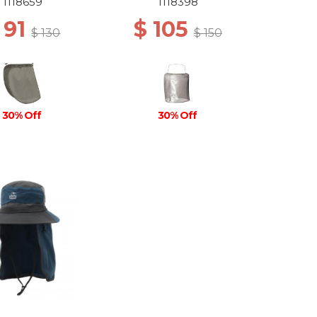
1118659
1118398
 91
$ 105
$ 130
$ 150
30% Off
30% Off