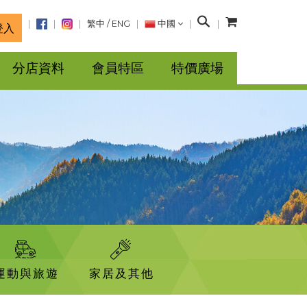
搜
繁中
/
ENG
中國
登入
尋
分店資料
會員特區
特價廣場
運動與旅遊
家居及其他