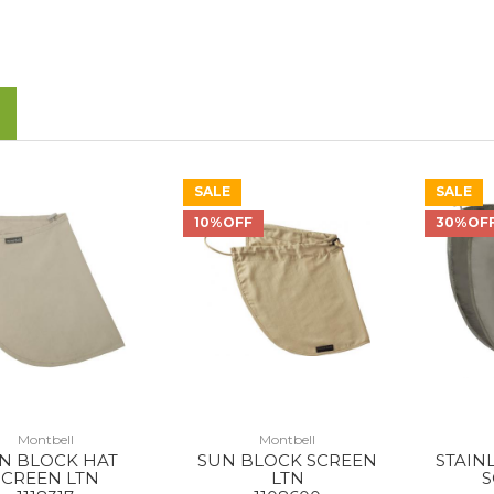
SALE
SALE
10%OFF
30%OF
Montbell
Montbell
N BLOCK HAT
SUN BLOCK SCREEN
STAIN
SCREEN LTN
LTN
S