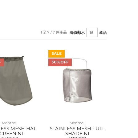
1 至 7 / 7 件產品
每頁顯示
產品
SALE
F
30%OFF
Montbell
Montbell
LESS MESH HAT
STAINLESS MESH FULL
CREEN NI
SHADE NI