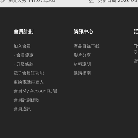
瀏覽人數 141,072,365
更新日期 2026.08
會員計劃
資訊中心
加入會員
產品目錄下載
T
O
- 會員優惠
影片分享
野
- 升級條款
材料說明
電子會員証功能
選購指南
更換電話再登入
會員My Account功能
會員計劃條款
會員通訊