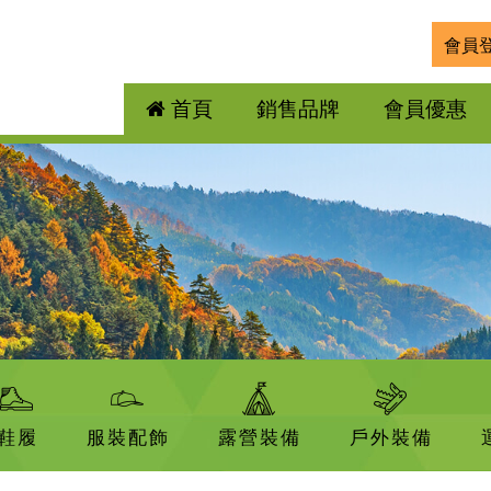
會員
首頁
銷售品牌
會員優惠
鞋履
服裝配飾
露營裝備
戶外裝備