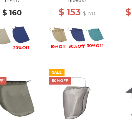
1118317
1108600
$ 153
$
$ 160
$ 170
30% Off
30% Off
10% Off
20% Off
SALE
FF
50%OFF