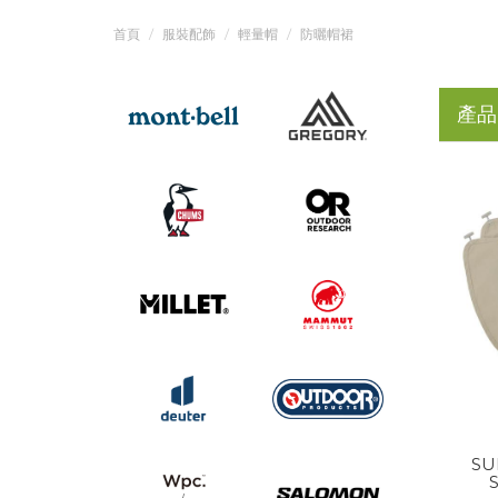
首頁
服裝配飾
輕量帽
防曬帽裙
產品
SU