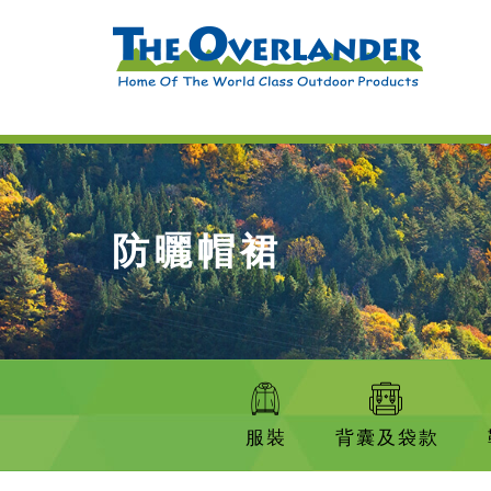
防曬帽裙
服裝
背囊及袋款