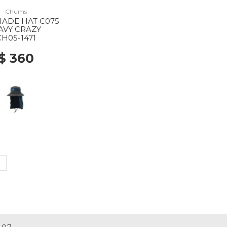
Chums
ADE HAT C075
AVY CRAZY
CH05-1471
$ 360