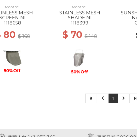
Montbell
Montbell
AINLESS MESH
STAINLESS MESH
SUNSH
SCREEN NI
SHADE NI
N
1118658
1118399
$ 80
$ 70
$ 160
$ 140
50% Off
50% Off
1