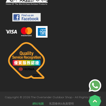
Copyright © 2026 The Overlander Outdoor Shop - All Rights Reserved.
網站地圖
私隱條例&免責聲明