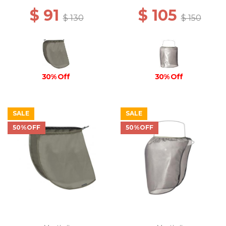
$ 91
$ 105
$ 130
$ 150
30% Off
30% Off
SALE
SALE
50%OFF
50%OFF