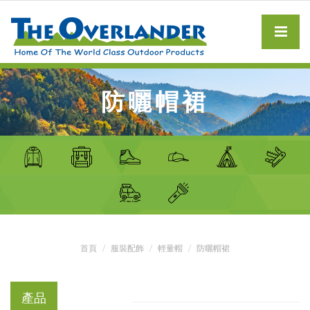
防曬帽裙
首頁
服裝配飾
輕量帽
防曬帽裙
產品