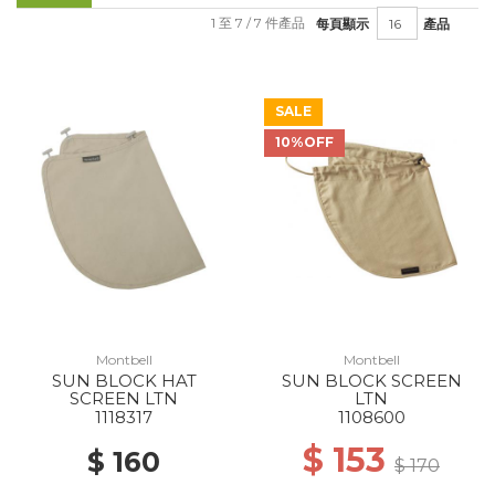
1 至 7 / 7 件產品
每頁顯示
產品
SALE
10%OFF
Montbell
Montbell
SUN BLOCK HAT
SUN BLOCK SCREEN
SCREEN LTN
LTN
1118317
1108600
$ 153
$ 160
$ 170