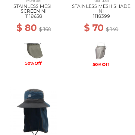
Montbell
Montbell
STAINLESS MESH
STAINLESS MESH SHADE
SCREEN NI
NI
1118658
1118399
$ 80
$ 70
$ 160
$ 140
50% Off
50% Off