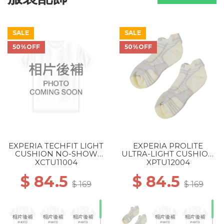
SALE
SALE
50%OFF
50%OFF
EXPERIA TECHFIT LIGHT
EXPERIA PROLITE
CUSHION NO-SHOW
ULTRA-LIGHT CUSHION
TAB ROCKET GRIP
NO-SHOW TAB ROCKET
XCTU11004
XPTU12004
SOCKS 004 WHITE
GRIP SOCKS 004 WHITE
$ 84.5
$ 84.5
$ 169
$ 169