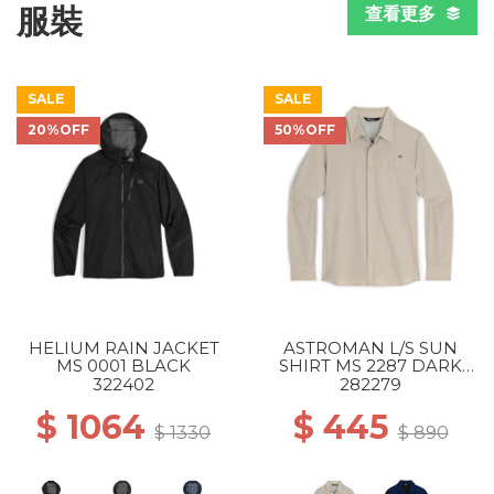
服裝
查看更多
SALE
SALE
20%OFF
50%OFF
HELIUM RAIN JACKET
ASTROMAN L/S SUN
MS 0001 BLACK
SHIRT MS 2287 DARK
SAND
322402
282279
$ 1064
$ 445
$ 1330
$ 890