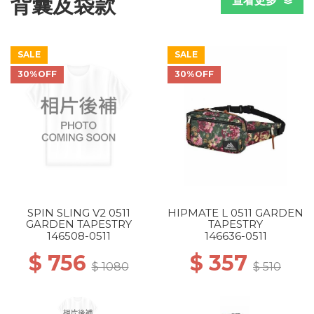
背囊及袋款
查看更多
SALE
SALE
30%OFF
30%OFF
SPIN SLING V2 0511
HIPMATE L 0511 GARDEN
GARDEN TAPESTRY
TAPESTRY
146508-0511
146636-0511
$ 756
$ 357
$ 1080
$ 510