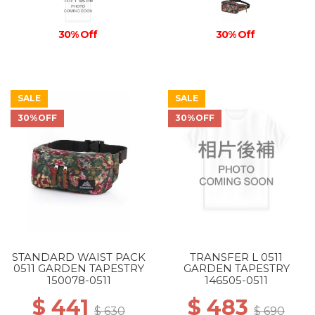
30% Off
30% Off
SALE
SALE
30%OFF
30%OFF
STANDARD WAIST PACK
TRANSFER L 0511
0511 GARDEN TAPESTRY
GARDEN TAPESTRY
150078-0511
146505-0511
$ 441
$ 483
$ 630
$ 690