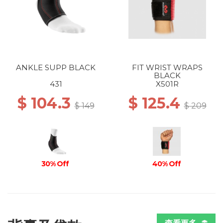
ANKLE SUPP BLACK
FIT WRIST WRAPS
BLACK
431
X501R
$ 104.3
$ 125.4
$ 149
$ 209
30% Off
40% Off