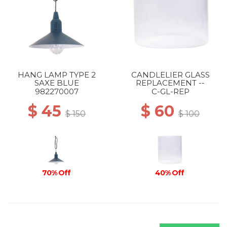
HANG LAMP TYPE 2
CANDLELIER GLASS
SAXE BLUE
REPLACEMENT --
982270007
C-GL-REP
$ 45
$ 60
$ 150
$ 100
70% Off
40% Off