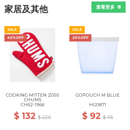
家居及其他
查看更多
SALE
SALE
40%OFF
20%OFF
COOKING MITTEN Z050
GOPOUCH M BLUE
CHUMS
CH62-1966
HG0871
$ 132
$ 92
$ 220
$ 115