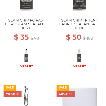
SEAM GRIP FC FAST
SEAM GRIP TF TENT
CURE SEAM SEALANT 2
FABRIC SEALANT 4 FL
FL OZ --
OZ --
10601
11000
$ 35
$ 50
$ 70
$ 100
50% Off
50% Off
SALE
SALE
70%OFF
40%OFF