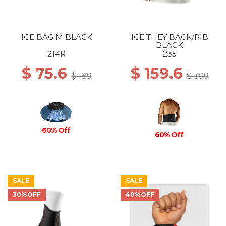
ICE BAG M BLACK
ICE THEY BACK/RIB
BLACK
214R
235
$ 75.6
$ 159.6
$ 189
$ 399
60% Off
60% Off
SALE
SALE
30%OFF
40%OFF