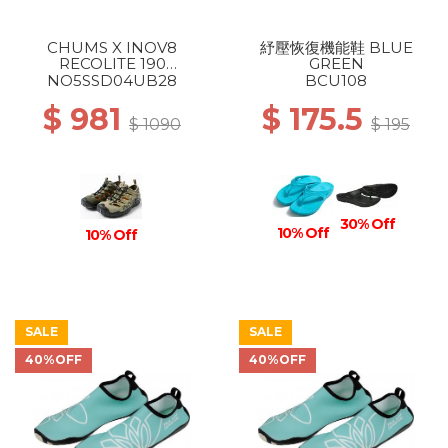
CHUMS X INOV8
紓壓恢復機能鞋 BLUE
RECOLITE 190
GREEN
OLIVE/BEIGE
NO5SSD04UB28
BCU108
$ 981
$ 175.5
$ 1090
$ 195
30% Off
10% Off
10% Off
SALE
SALE
40%OFF
40%OFF