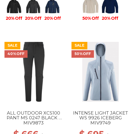
20% Off
20% Off
20% Off
50% Off
20% Off
SALE
SALE
40%OFF
50%OFF
ALL OUTDOOR XCS100
INTENSE LIGHT JACKET
PANT MS 0247 BLACK -
WS 9926 ICEBERG
NOIR
MIV9873
MIV9749