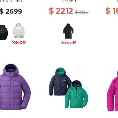
 0001 BLACK
1013-04360
277589
$ 2212
$ 
$ 2699
$ 3160
10% Off
30% Off