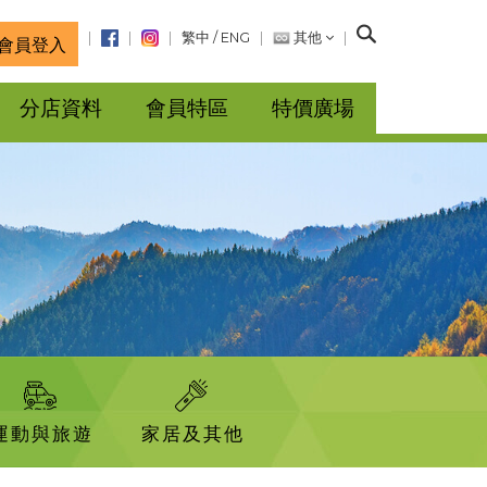
搜
繁中
/
ENG
其他
會員登入
尋
分店資料
會員特區
特價廣場
運動與旅遊
家居及其他