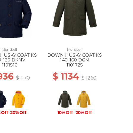
Montbell
Montbell
HUSKY COAT KS
DOWN HUSKY COAT KS
0-120 BKNV
140-160 DGN
1101516
1101725
936
$ 1134
$ 1170
$ 1260
 Off
20% Off
10% Off
20% Off