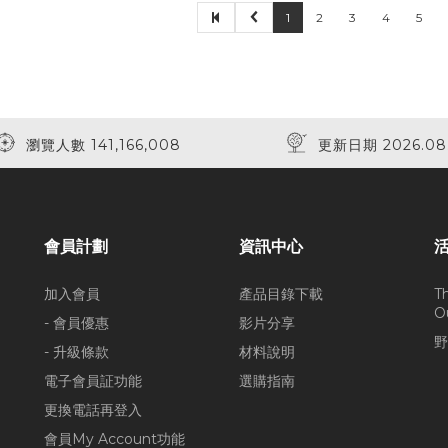
1
2
3
4
5
瀏覽人數 141,166,008
更新日期 2026.08
會員計劃
資訊中心
加入會員
產品目錄下載
T
O
- 會員優惠
影片分享
野
- 升級條款
材料說明
電子會員証功能
選購指南
更換電話再登入
會員My Account功能