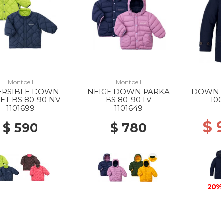
Montbell
Montbell
ERSIBLE DOWN
NEIGE DOWN PARKA
DOWN 
ET BS 80-90 NV
BS 80-90 LV
10
1101699
1101649
$ 
$ 590
$ 780
20%