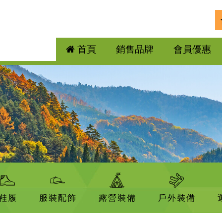
首頁
銷售品牌
會員優惠
鞋履
服裝配飾
露營裝備
戶外裝備