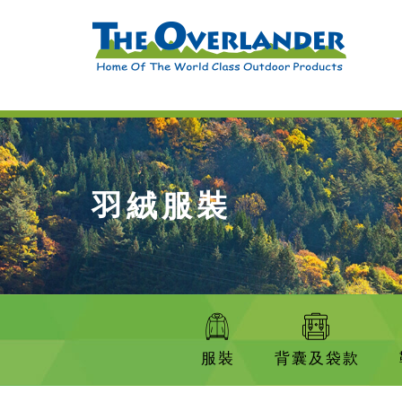
羽絨服裝
服裝
背囊及袋款