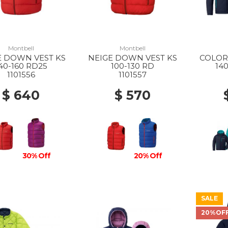
Montbell
Montbell
E DOWN VEST KS
NEIGE DOWN VEST KS
COLOR
40-160 RD25
100-130 RD
14
1101556
1101557
$ 640
$ 570
30% Off
20% Off
SALE
20%OF