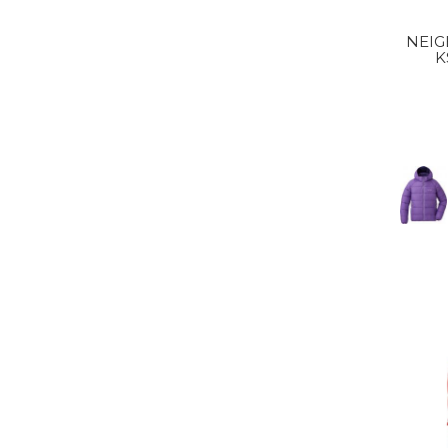
NEIG
K