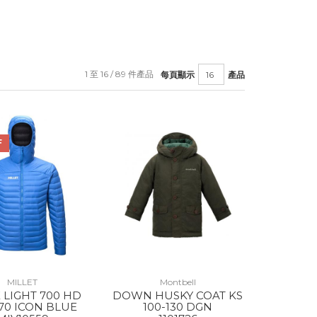
1 至 16 / 89 件產品
每頁顯示
產品
F
MILLET
Montbell
 LIGHT 700 HD
DOWN HUSKY COAT KS
170 ICON BLUE
100-130 DGN