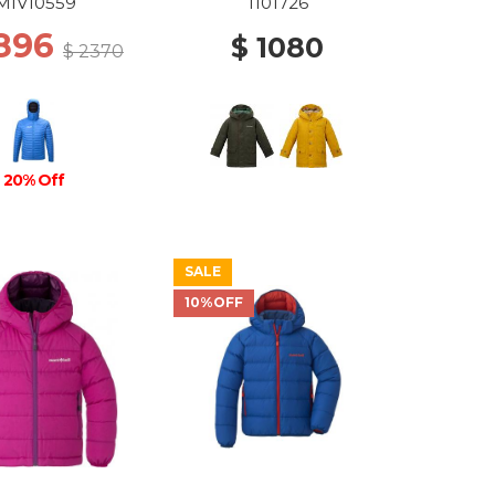
MIV10559
1101726
1896
$ 1080
$ 2370
20% Off
SALE
10%OFF