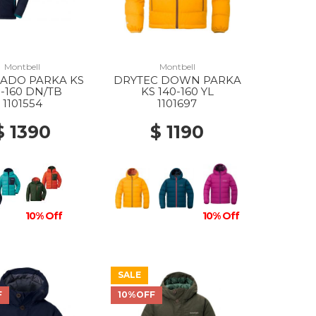
Montbell
Montbell
ADO PARKA KS
DRYTEC DOWN PARKA
0-160 DN/TB
KS 140-160 YL
1101554
1101697
$ 1390
$ 1190
10% Off
10% Off
SALE
F
10%OFF