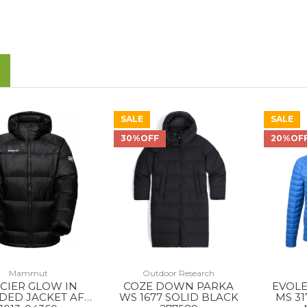
SALE
SALE
30%OFF
20%OF
Mammut
Outdoor Research
CIER GLOW IN
COZE DOWN PARKA
EVOLE
DED JACKET AF
WS 1677 SOLID BLACK
MS 3