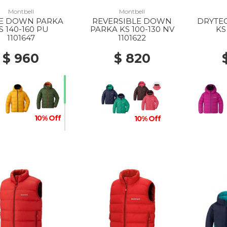
Montbell
Montbell
E DOWN PARKA
REVERSIBLE DOWN
DRYTE
S 140-160 PU
PARKA KS 100-130 NV
KS
1101647
1101622
$ 960
$ 820
10% Off
10% Off
20% Off