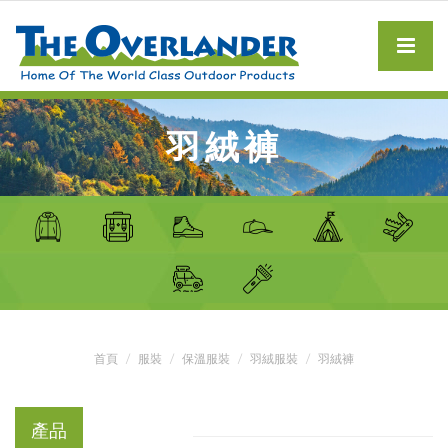
羽絨褲
首頁
服裝
保溫服裝
羽絨服裝
羽絨褲
產品