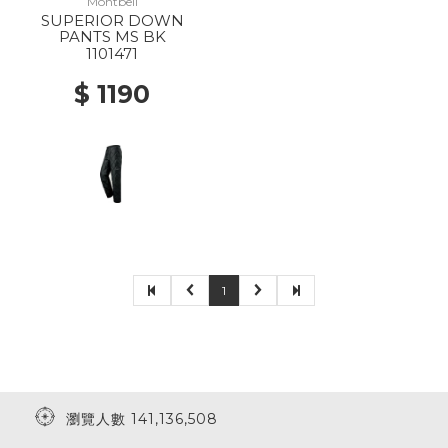
Montbell
SUPERIOR DOWN
PANTS MS BK
1101471
$ 1190
1
瀏覽人數 141,136,508