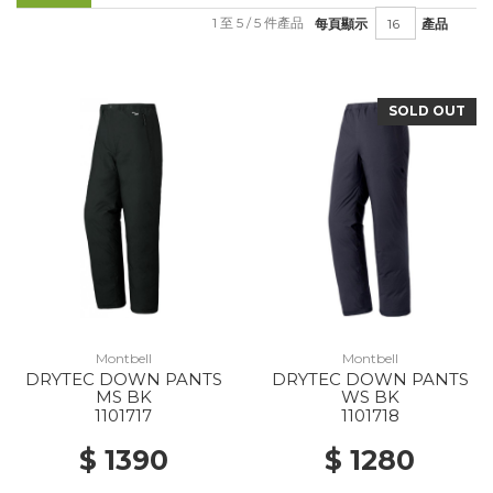
1 至 5 / 5 件產品
每頁顯示
產品
SOLD OUT
Montbell
Montbell
DRYTEC DOWN PANTS
DRYTEC DOWN PANTS
MS BK
WS BK
1101717
1101718
$ 1390
$ 1280