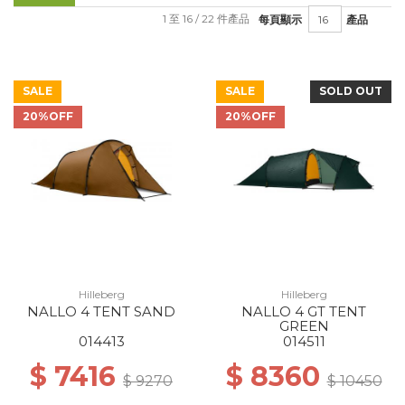
1 至 16 / 22 件產品
每頁顯示
產品
SALE
SALE
SOLD OUT
20%OFF
20%OFF
Hilleberg
Hilleberg
NALLO 4 TENT SAND
NALLO 4 GT TENT
GREEN
014413
014511
$ 7416
$ 8360
$ 9270
$ 10450