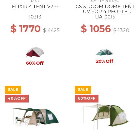
MSR
CAPTAIN STAG
ELIXIR 4 TENT V2 --
CS 3 ROOM DOME TENT
UV FOR 4 PEOPLE
(WITH CARRY BAG) --
10313
UA-0015
$ 1770
$ 1056
$ 4425
$ 1320
20% Off
60% Off
SALE
SALE
40%OFF
60%OFF