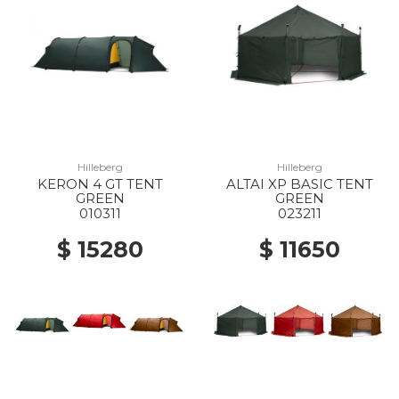
Hilleberg
Hilleberg
KERON 4 GT TENT
ALTAI XP BASIC TENT
GREEN
GREEN
010311
023211
$ 15280
$ 11650