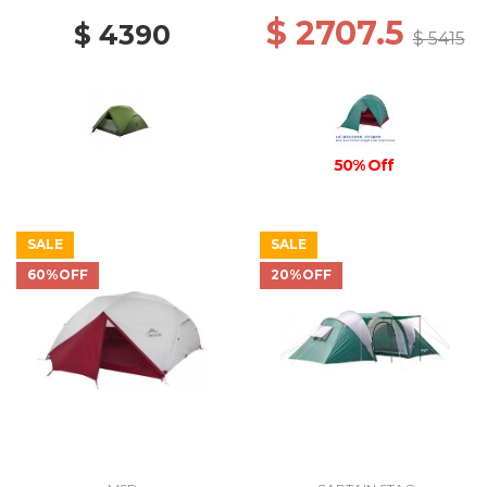
$ 2707.5
$ 4390
$ 5415
50% Off
SALE
SALE
60%OFF
20%OFF