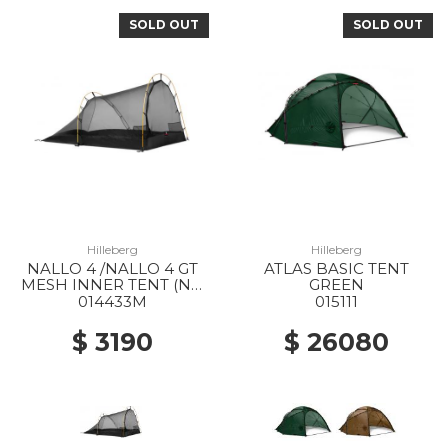
SOLD OUT
SOLD OUT
Hilleberg
Hilleberg
NALLO 4 /NALLO 4 GT
ATLAS BASIC TENT
MESH INNER TENT (NO
GREEN
POLES) --
014433M
015111
$ 3190
$ 26080