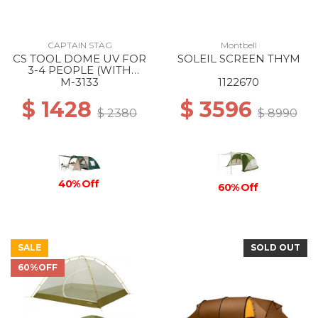
CAPTAIN STAG
Montbell
CS TOOL DOME UV FOR
SOLEIL SCREEN THYM
3-4 PEOPLE (WITH
CARRY BAG) --
M-3133
1122670
$ 1428
$ 3596
$ 2380
$ 8990
40% Off
60% Off
SALE
SOLD OUT
60%OFF