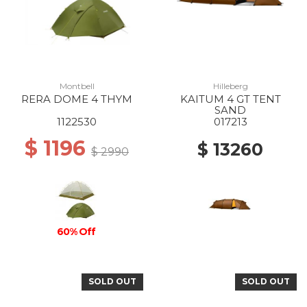
Montbell
Hilleberg
RERA DOME 4 THYM
KAITUM 4 GT TENT
SAND
1122530
017213
$ 1196
$ 13260
$ 2990
60% Off
SOLD OUT
SOLD OUT