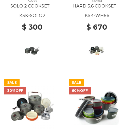
Kovea
Kovea
SOLO 2 COOKSET --
HARD 5.6 COOKSET --
KSK-SOLO2
KSK-WH56
$ 300
$ 670
SALE
SALE
30%OFF
60%OFF