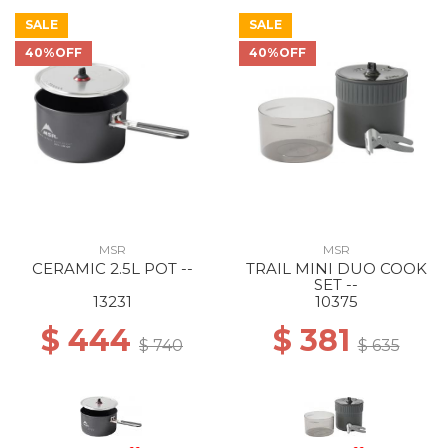
SALE
SALE
40%OFF
40%OFF
MSR
MSR
CERAMIC 2.5L POT --
TRAIL MINI DUO COOK
SET --
13231
10375
$ 444
$ 381
$ 740
$ 635