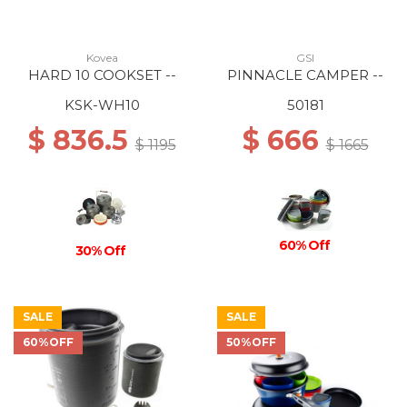
Kovea
GSI
HARD 10 COOKSET --
PINNACLE CAMPER --
KSK-WH10
50181
$ 836.5
$ 666
$ 1195
$ 1665
60% Off
30% Off
SALE
SALE
60%OFF
50%OFF