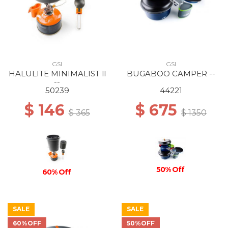
GSI
GSI
HALULITE MINIMALIST ll
BUGABOO CAMPER --
--
50239
44221
$ 146
$ 675
$ 365
$ 1350
50% Off
60% Off
SALE
SALE
60%OFF
50%OFF