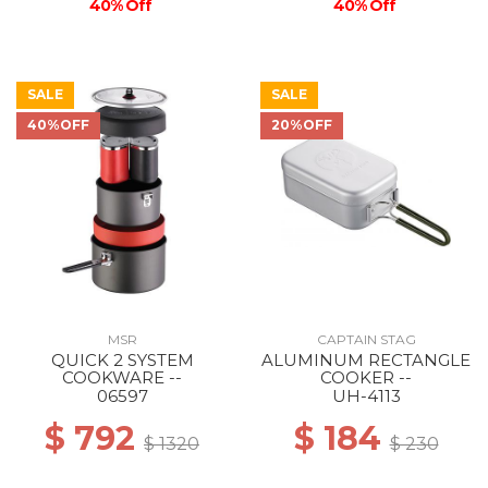
40% Off
40% Off
SALE
SALE
40%OFF
20%OFF
MSR
CAPTAIN STAG
QUICK 2 SYSTEM
ALUMINUM RECTANGLE
COOKWARE --
COOKER --
06597
UH-4113
$ 792
$ 184
$ 1320
$ 230