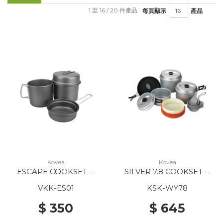
1 至 16 / 20 件產品
每頁顯示
產品
Kovea
Kovea
ESCAPE COOKSET --
SILVER 7.8 COOKSET --
VKK-ES01
KSK-WY78
$ 350
$ 645