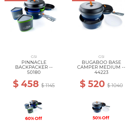
GSI
GSI
PINNACLE
BUGABOO BASE
BACKPACKER --
CAMPER MEDIUM --
50180
44223
$ 458
$ 520
$ 1145
$ 1040
50% Off
60% Off