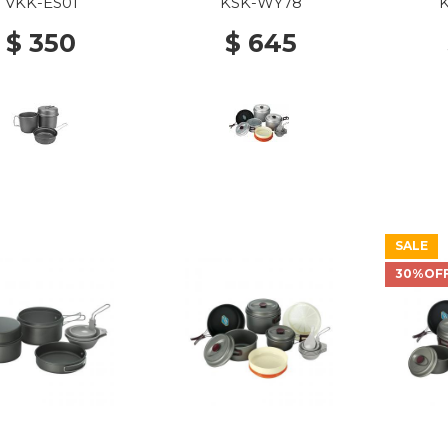
VKK-ES01
KSK-WY78
$ 350
$ 645
SALE
30%OF