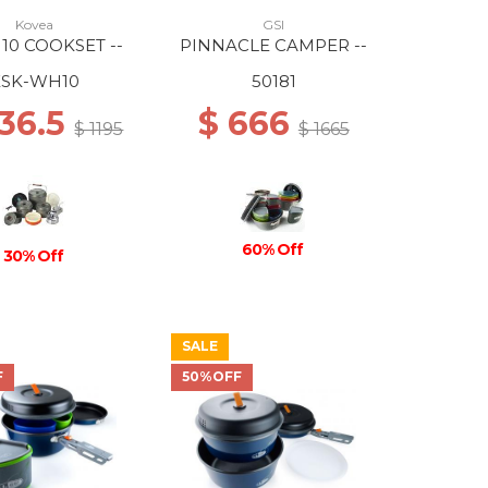
Kovea
GSI
10 COOKSET --
PINNACLE CAMPER --
KSK-WH10
50181
836.5
$ 666
$ 1195
$ 1665
60% Off
30% Off
SALE
F
50%OFF