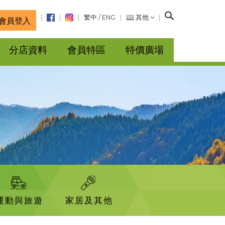
搜
繁中
/
ENG
其他
會員登入
尋
分店資料
會員特區
特價廣場
運動與旅遊
家居及其他