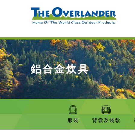
鋁合金炊具
服裝
背囊及袋款