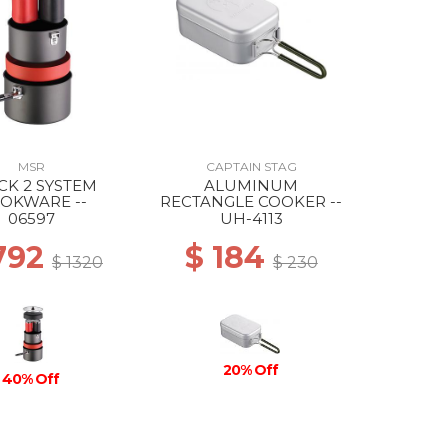
MSR
CAPTAIN STAG
CK 2 SYSTEM
ALUMINUM
OKWARE --
RECTANGLE COOKER --
06597
UH-4113
792
$ 184
$ 1320
$ 230
20% Off
40% Off