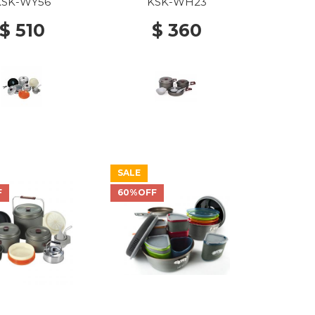
KSK-WY56
KSK-WH23
$ 510
$ 360
SALE
F
60%OFF