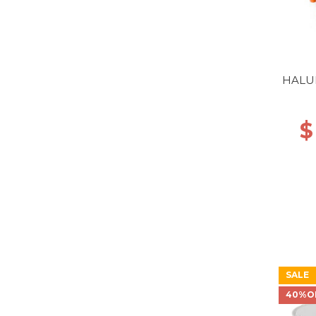
HALUL
$
SALE
40%O