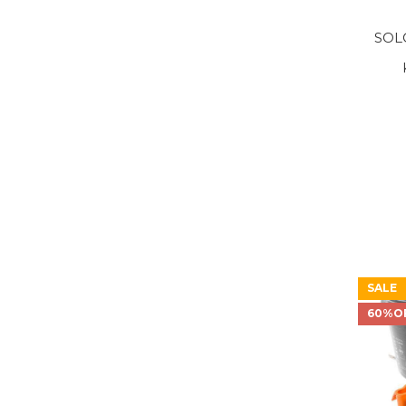
SOL
SALE
60%O