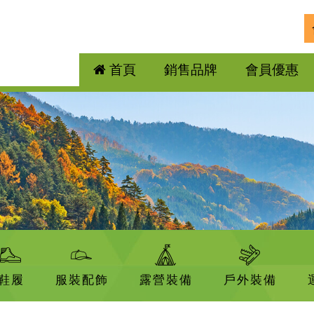
首頁
銷售品牌
會員優惠
鞋履
服裝配飾
露營裝備
戶外裝備