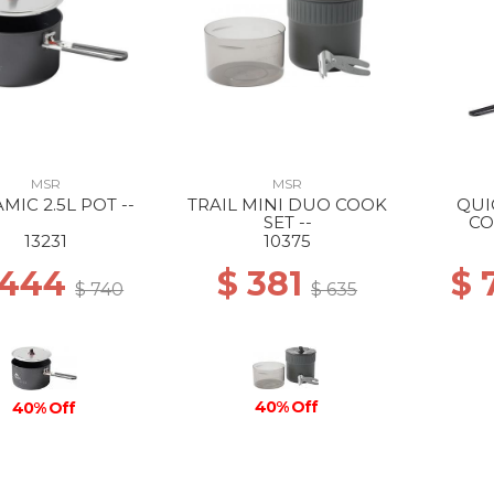
MSR
MSR
MIC 2.5L POT --
TRAIL MINI DUO COOK
QUI
SET --
CO
13231
10375
 444
$ 381
$ 
$ 740
$ 635
40% Off
40% Off