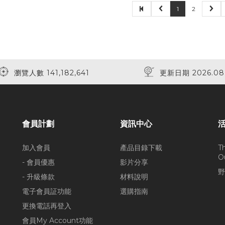
1
2
瀏覽人數 141,182,641
更新日期 2026.08
會員計劃
資訊中心
加入會員
產品目錄下載
T
O
- 會員優惠
影片分享
野
- 升級條款
材料說明
電子會員証功能
選購指南
更換電話再登入
會員My Account功能