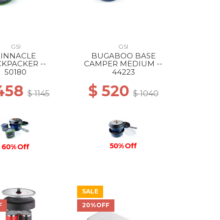
GSI
GSI
PINNACLE
BUGABOO BASE
KPACKER --
CAMPER MEDIUM --
50180
44223
 458
$ 520
$ 1145
$ 1040
50% Off
60% Off
SALE
F
20%OFF