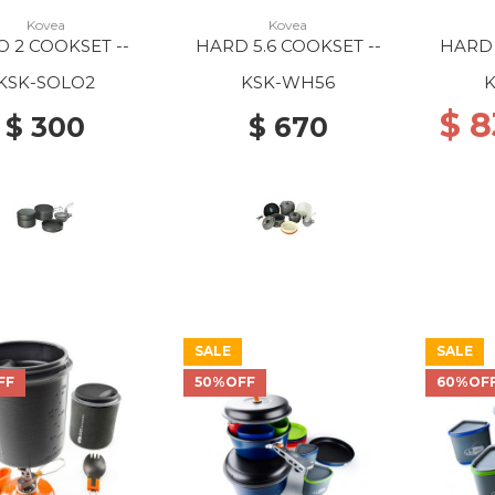
Kovea
Kovea
O 2 COOKSET --
HARD 5.6 COOKSET --
HARD 
KSK-SOLO2
KSK-WH56
$ 
$ 300
$ 670
SALE
SALE
FF
50%OFF
60%OF