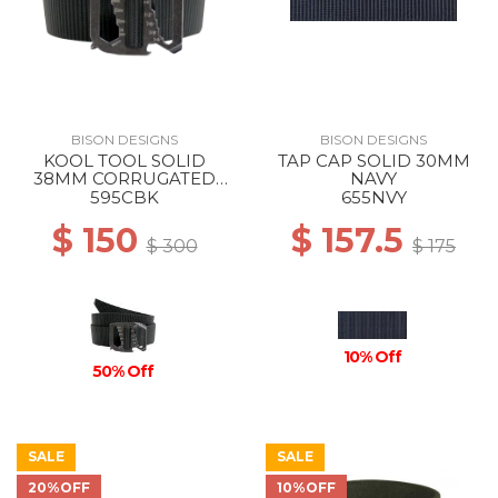
BISON DESIGNS
BISON DESIGNS
KOOL TOOL SOLID
TAP CAP SOLID 30MM
38MM CORRUGATED
NAVY
BLACK
595CBK
655NVY
$ 150
$ 157.5
$ 300
$ 175
10% Off
50% Off
SALE
SALE
20%OFF
10%OFF