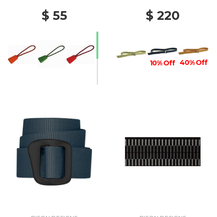
$ 55
$ 220
40% Off
10% Off