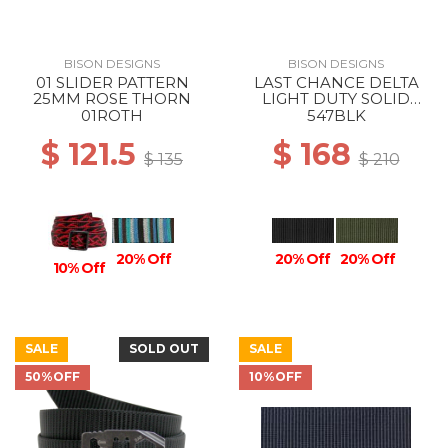
BISON DESIGNS
BISON DESIGNS
01 SLIDER PATTERN
LAST CHANCE DELTA
25MM ROSE THORN
LIGHT DUTY SOLID
38MM BLACK
01ROTH
547BLK
$ 121.5
$ 168
$ 135
$ 210
20% Off
20% Off
20% Off
10% Off
SALE
SOLD OUT
SALE
50%OFF
10%OFF