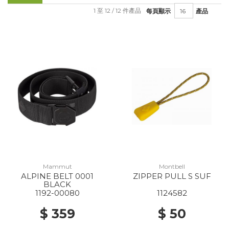
1 至 12 / 12 件產品
每頁顯示
產品
Mammut
Montbell
ALPINE BELT 0001
ZIPPER PULL S SUF
BLACK
1192-00080
1124582
$ 359
$ 50