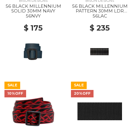
BISON DESIGNS
BISON DESIGNS
56 BLACK MILLENNIUM
56 BLACK MILLENNIUM
SOLID 30MM NAVY
PATTERN 30MM LDR
LCK CHAR
56NVY
56LAC
$ 175
$ 235
SALE
SALE
10%OFF
20%OFF