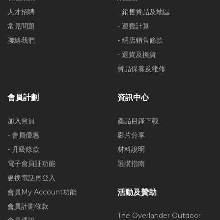
人才招聘
- 銷售貨品及地區
常見問題
- 運費計算
聯絡我們
- 網店銷售條款
- 退貨及換貨
貨品保養及維修
會員計劃
資訊中心
加入會員
產品目錄下載
- 會員優惠
影片分享
- 升級條款
材料說明
電子會員証功能
選購指南
更換電話再登入
會員My Account功能
活動及贊助
會員計劃條款
The Overlander Outdoor