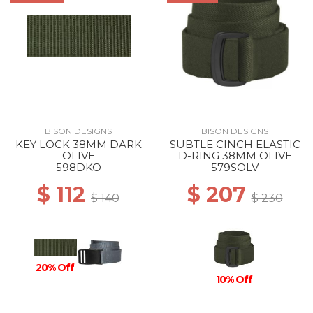
BISON DESIGNS
BISON DESIGNS
KEY LOCK 38MM DARK
SUBTLE CINCH ELASTIC
OLIVE
D-RING 38MM OLIVE
598DKO
579SOLV
$ 112
$ 207
$ 140
$ 230
20% Off
10% Off