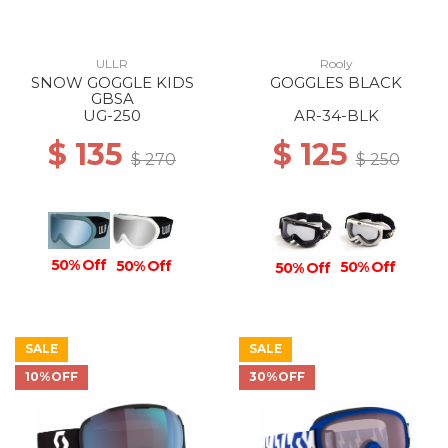
ULLR
Rooly
SNOW GOGGLE KIDS
GOGGLES BLACK
GBSA
UG-250
AR-34-BLK
$ 135
$ 125
$ 270
$ 250
50% Off
50% Off
50% Off
50% Off
SALE
SALE
10%OFF
30%OFF