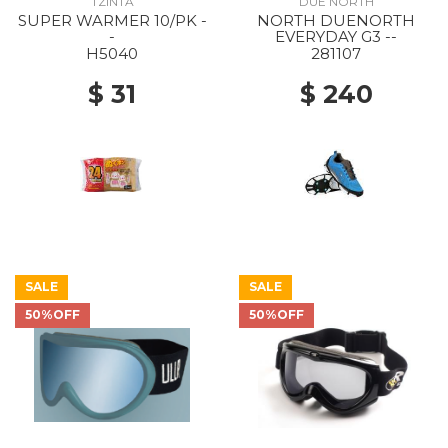
TZINTA
DUE NORTH
SUPER WARMER 10/PK -
NORTH DUENORTH
-
EVERYDAY G3 --
H5040
281107
$ 31
$ 240
SALE
SALE
50%OFF
50%OFF