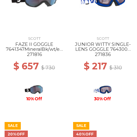
SCOTT
SCOTT
FAZE II GOGGLE
JUNIOR WITTY SINGLE-
7641347MineralBk/wt/en
LENS GOGGLE 7643004
hancerBlChro
royal
271816
271836
blue/white/enhancer
$ 657
$ 217
$ 730
$ 310
10% Off
30% Off
SALE
SALE
20%OFF
40%OFF