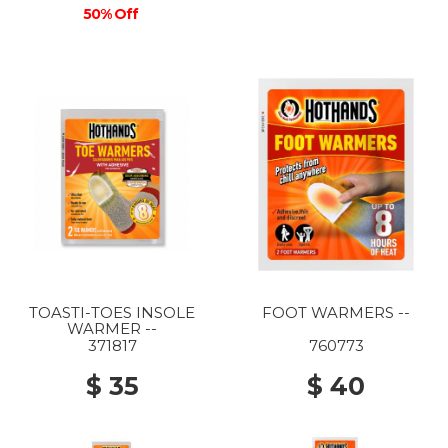
50% Off
TOASTI-TOES INSOLE
FOOT WARMERS --
WARMER --
371817
760773
$ 35
$ 40