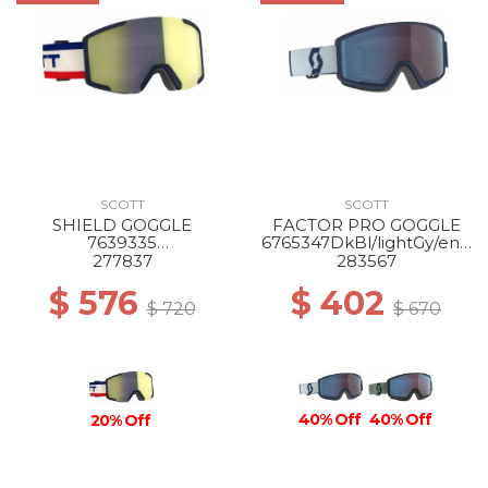
SCOTT
SCOTT
SHIELD GOGGLE
FACTOR PRO GOGGLE
7639335
6765347DkBl/lightGy/enh
beige/bl/enhancer yl
ancerBlChrom
277837
283567
chrome
$ 576
$ 402
$ 720
$ 670
40% Off
40% Off
20% Off