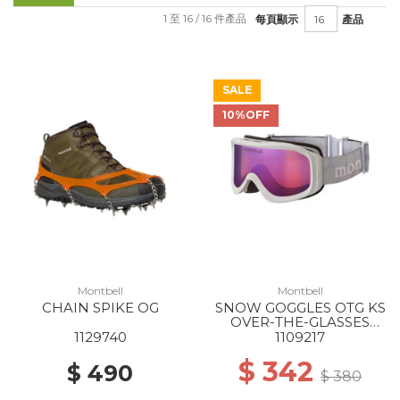
1 至 16 / 16 件產品
每頁顯示
產品
SALE
10%OFF
Montbell
Montbell
CHAIN SPIKE OG
SNOW GOGGLES OTG KS
OVER-THE-GLASSES
SV/BL
1129740
1109217
$ 342
$ 490
$ 380