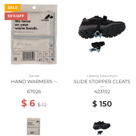
SALE
50%OFF
Zanier
Liberty Mountain
HAND WARMERS --
SLIDE STOPPER CLEATS
--
67026
423102
$ 6
$ 150
$ 12