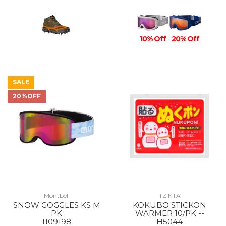
10% Off
20% Off
SALE
20%OFF
Montbell
TZINTA
SNOW GOGGLES KS M
KOKUBO STICKON
PK
WARMER 10/PK --
1109198
H5044