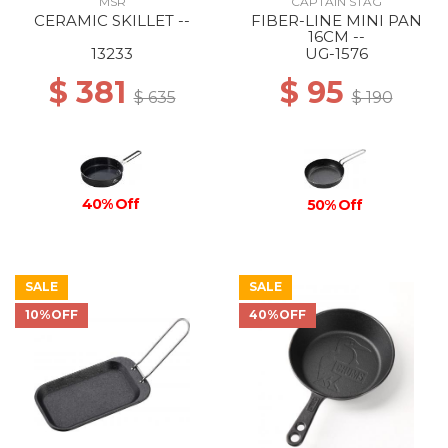
MSR
CAPTAIN STAG
CERAMIC SKILLET --
FIBER-LINE MINI PAN
16CM --
13233
UG-1576
$ 381
$ 95
$ 635
$ 190
40% Off
50% Off
SALE
SALE
10%OFF
40%OFF