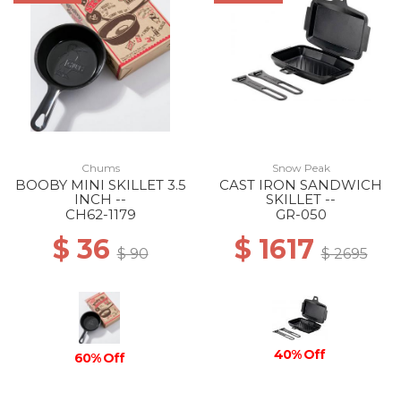
Chums
Snow Peak
BOOBY MINI SKILLET 3.5
CAST IRON SANDWICH
INCH --
SKILLET --
CH62-1179
GR-050
$ 36
$ 1617
$ 90
$ 2695
40% Off
60% Off