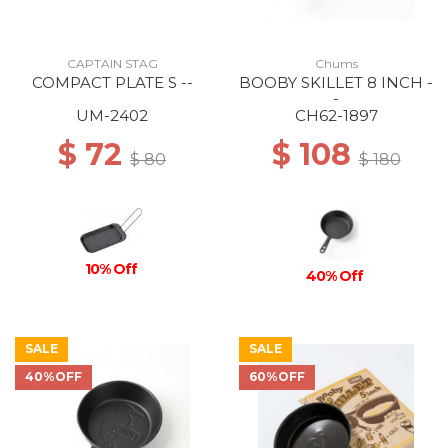
CAPTAIN STAG
Chums
COMPACT PLATE S --
BOOBY SKILLET 8 INCH -
-
UM-2402
CH62-1897
$ 72
$ 108
$ 80
$ 180
10% Off
40% Off
SALE
SALE
40%OFF
60%OFF