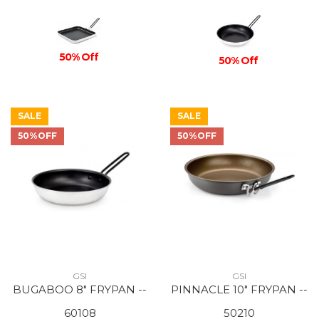
50% Off
50% Off
SALE
SALE
50%OFF
50%OFF
GSI
GSI
BUGABOO 8" FRYPAN --
PINNACLE 10" FRYPAN --
60108
50210