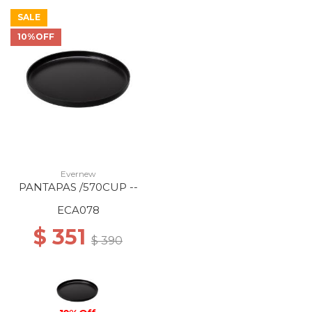
SALE
10%OFF
Evernew
PANTAPAS /570CUP --
ECA078
$ 351
$ 390