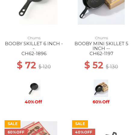
Chums
Chums
BOOBY SKILLET 6 INCH -
BOOBY MINI SKILLET 5
-
INCH --
CH62-1896
CH62-1197
$ 72
$ 52
$ 120
$ 130
40% Off
60% Off
SALE
SALE
60%OFF
40%OFF