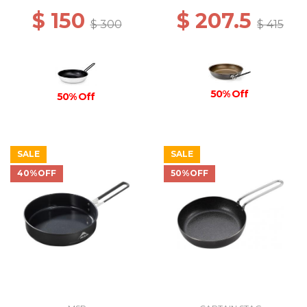
$ 150
$ 207.5
$ 300
$ 415
50% Off
50% Off
SALE
SALE
40%OFF
50%OFF