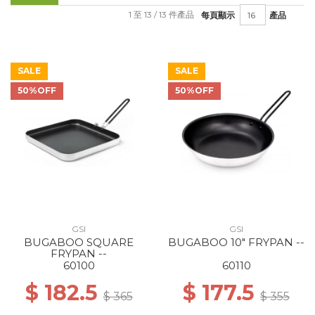
1 至 13 / 13 件產品
每頁顯示
產品
SALE
SALE
50%OFF
50%OFF
GSI
GSI
BUGABOO SQUARE
BUGABOO 10" FRYPAN --
FRYPAN --
60100
60110
$ 182.5
$ 177.5
$ 365
$ 355