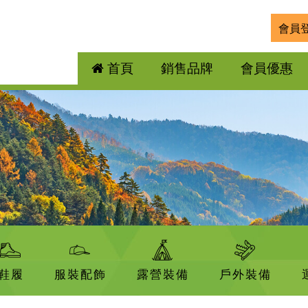
會員
首頁
銷售品牌
會員優惠
鞋履
服裝配飾
露營裝備
戶外裝備