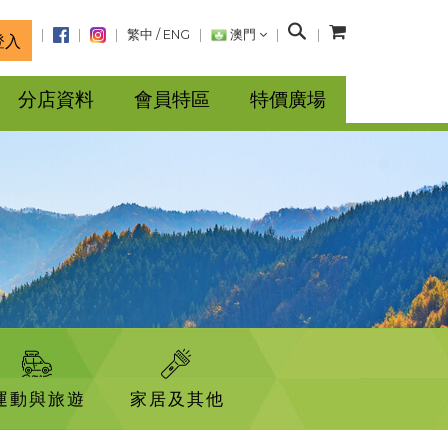
搜
繁中
/
ENG
澳門
登入
尋
分店資料
會員特區
特價廣場
運動與旅遊
家居及其他