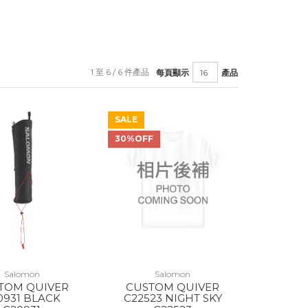
1 至 6 / 6 件產品
每頁顯示
產品
SALE
30%OFF
Salomon
Salomon
TOM QUIVER
CUSTOM QUIVER
0931 BLACK
C22523 NIGHT SKY