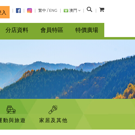
搜
繁中
/
ENG
澳門
登入
尋
分店資料
會員特區
特價廣場
運動與旅遊
家居及其他