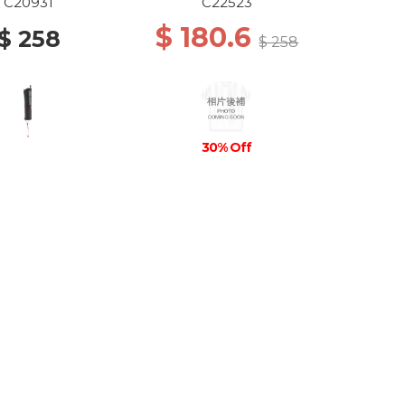
C20931
C22523
$ 180.6
$ 258
$ 258
30% Off