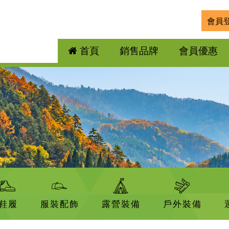
會員
首頁
銷售品牌
會員優惠
鞋履
服裝配飾
露營裝備
戶外裝備