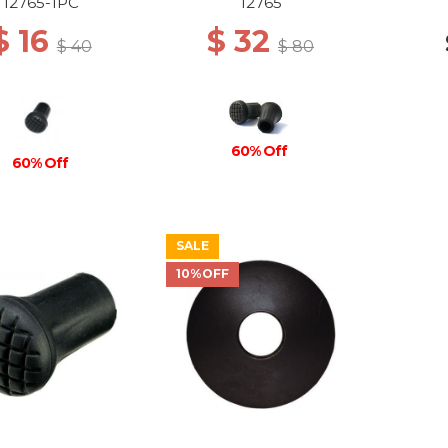
12765-1PC
12765
$ 16
$ 32
$ 40
$ 80
60% Off
60% Off
SALE
10%OFF