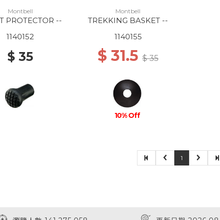
Montbell
Montbell
T PROTECTOR --
TREKKING BASKET --
1140152
1140155
$ 31.5
$ 35
$ 35
10% Off
1