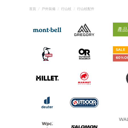
首頁
戶外裝備
行山杖
行山杖配件
產品
SALE
60%O
WAL