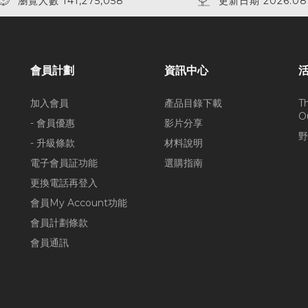
瀏覽人數 141,275,058
更新日期 2026.08
會員計劃
資訊中心
加入會員
產品目錄下載
T
O
- 會員優惠
影片分享
野
- 升級條款
材料說明
電子會員証功能
選購指南
更換電話再登入
會員My Account功能
會員計劃條款
會員通訊