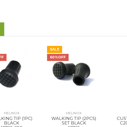
SALE
FF
60%OFF
HELINOX
HELINOX
KING TIP (1PC)
WALKING TIP (2PCS)
CUS
BLACK
SET BLACK
C2