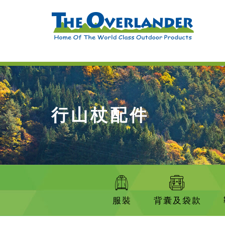
行山杖配件
服裝
背囊及袋款