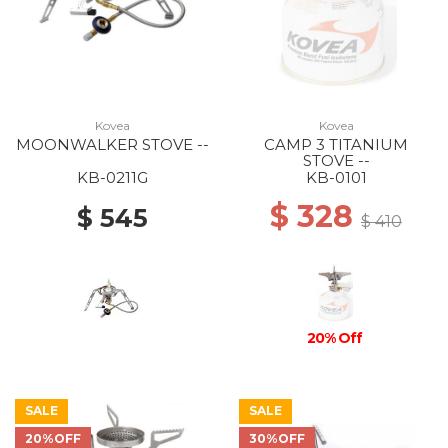
Kovea
Kovea
MOONWALKER STOVE --
CAMP 3 TITANIUM
STOVE --
KB-0211G
KB-0101
$ 328
$ 545
$ 410
20% Off
SALE
SALE
20%OFF
30%OFF