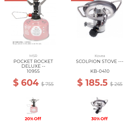
MSR
Kovea
POCKET ROCKET
SCOLPION STOVE ---
DELUXE --
10955
KB-0410
$ 604
$ 185.5
$ 755
$ 265
20% Off
30% Off