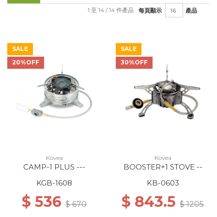
1 至 14 / 14 件產品
每頁顯示
產品
SALE
SALE
20%OFF
30%OFF
Kovea
Kovea
CAMP-1 PLUS ---
BOOSTER+1 STOVE --
KGB-1608
KB-0603
$ 536
$ 843.5
$ 670
$ 1205