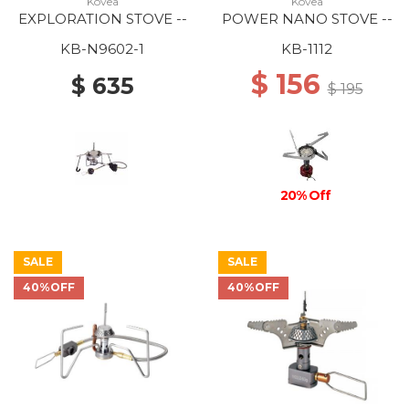
Kovea
Kovea
EXPLORATION STOVE --
POWER NANO STOVE --
KB-N9602-1
KB-1112
$ 156
$ 635
$ 195
20% Off
SALE
SALE
40%OFF
40%OFF