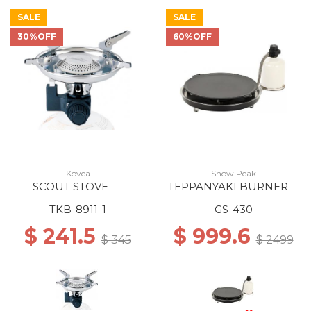
SALE
SALE
30%OFF
60%OFF
Kovea
Snow Peak
SCOUT STOVE ---
TEPPANYAKI BURNER --
TKB-8911-1
GS-430
$ 241.5
$ 999.6
$ 345
$ 2499