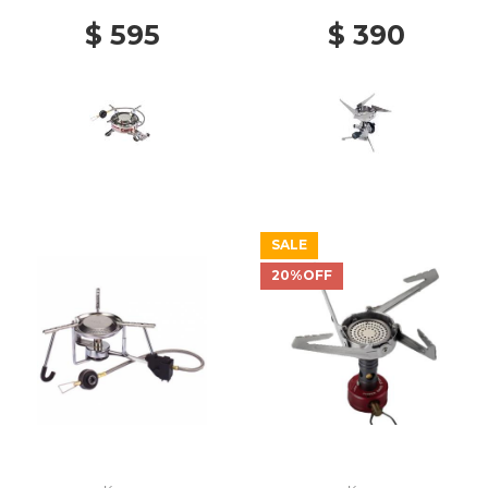
$ 595
$ 390
SALE
20%OFF