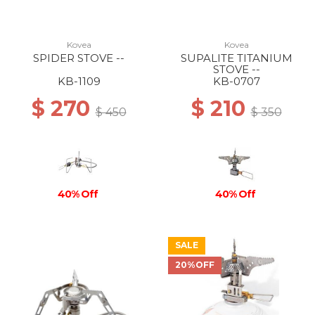
Kovea
Kovea
SPIDER STOVE --
SUPALITE TITANIUM
STOVE --
KB-1109
KB-0707
$ 270
$ 210
$ 450
$ 350
40% Off
40% Off
SALE
20%OFF