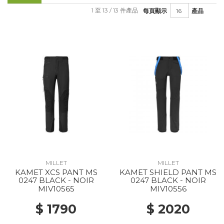
1 至 13 / 13 件產品
每頁顯示
產品
MILLET
MILLET
KAMET XCS PANT MS
KAMET SHIELD PANT MS
0247 BLACK - NOIR
0247 BLACK - NOIR
MIV10565
MIV10556
$ 1790
$ 2020