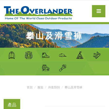
攀山及滑雪褲
首頁
服裝
外套類別
攀山及滑雪褲
產品