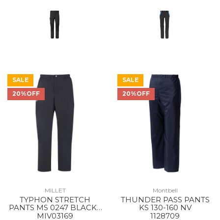
SALE
SALE
20%OFF
20%OFF
MILLET
Montbell
TYPHON STRETCH
THUNDER PASS PANTS
PANTS MS 0247 BLACK -
KS 130-160 NV
NOIR
MIV03169
1128709