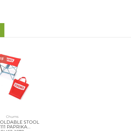
FF
Chums
FOLDABLE STOOL
111 PAPRIKA