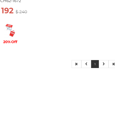
D/BLUE GRAY
CH62-1672
 192
$ 240
20% Off
1