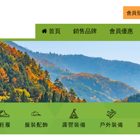
會員
首頁
銷售品牌
會員優惠
鞋履
服裝配飾
露營裝備
戶外裝備