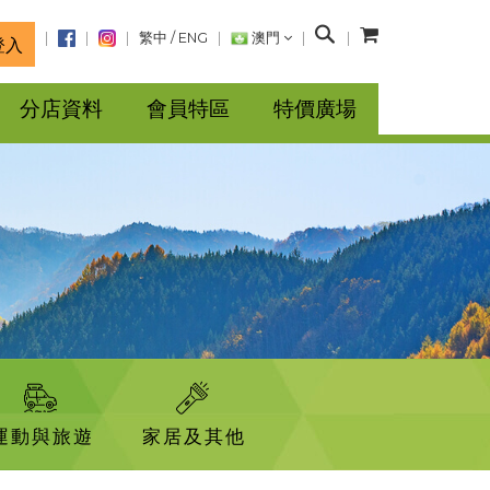
搜
繁中
/
ENG
澳門
登入
尋
分店資料
會員特區
特價廣場
運動與旅遊
家居及其他