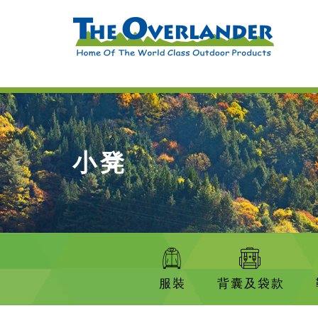
小凳
服裝
背囊及袋款