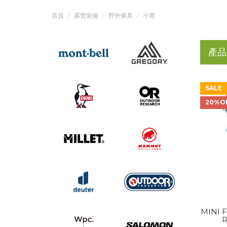
首頁
露營裝備
野外傢具
小凳
產品
SALE
20%O
MINI 
R