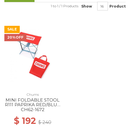
1 to 1 / 1 Products
Show
Product
SALE
20%OFF
Chums
MINI FOLDABLE STOOL
R111 PAPRIKA RED/BLUE
GRAY
CH62-1672
$ 192
$ 240