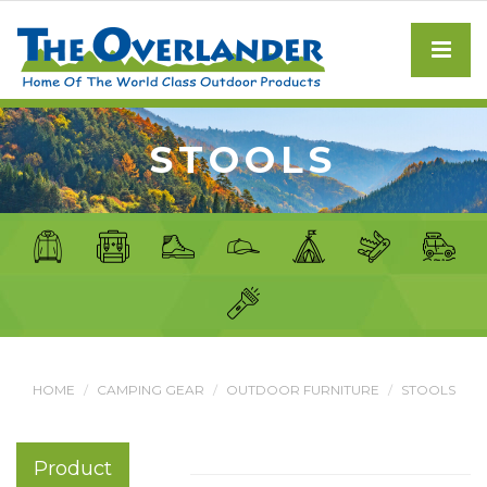
STOOLS
HOME
CAMPING GEAR
OUTDOOR FURNITURE
STOOLS
Product