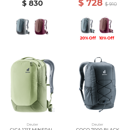
$ 728
$ 830
$ 910
20% Off
10% Off
Deuter
Deuter
GIGA 1213 MINERAL-
GOGO 7000 BLACK