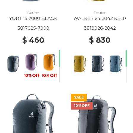
Deuter
Deuter
YORT 15 7000 BLACK
WALKER 24 2042 KELP
3817025-7000
3810026-2042
$ 460
$ 830
10% Off
10% Off
SALE
10%OFF