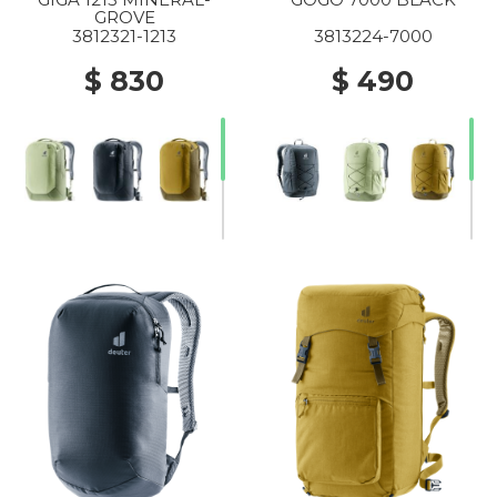
GROVE
3812321-1213
3813224-7000
$ 830
$ 490