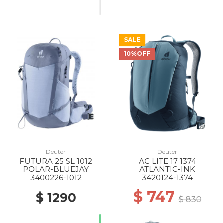
SALE
10%OFF
Deuter
Deuter
FUTURA 25 SL 1012
AC LITE 17 1374
POLAR-BLUEJAY
ATLANTIC-INK
3400226-1012
3420124-1374
$ 747
$ 1290
$ 830