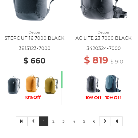
Deuter
Deuter
STEPOUT 16 7000 BLACK
AC LITE 23 7000 BLACK
3815123-7000
3420324-7000
$ 819
$ 660
$ 910
10% Off
10% Off
10% Off
1
2
3
4
5
6