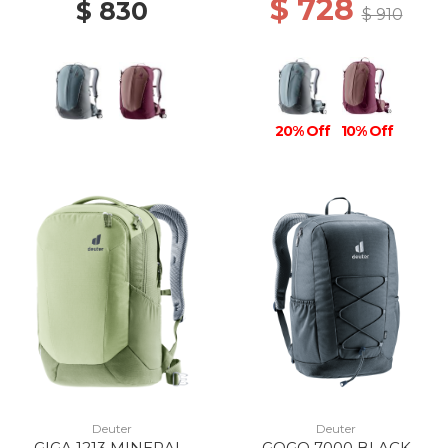
$ 728
$ 830
$ 910
20% Off
10% Off
Deuter
Deuter
GIGA 1213 MINERAL-
GOGO 7000 BLACK