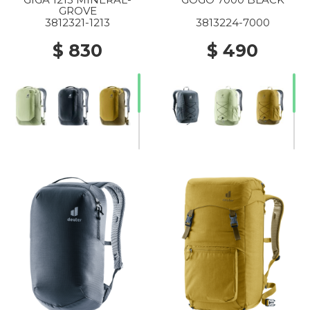
GROVE
3812321-1213
3813224-7000
$ 830
$ 490