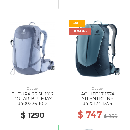
SALE
10%OFF
Deuter
Deuter
FUTURA 25 SL 1012
AC LITE 17 1374
POLAR-BLUEJAY
ATLANTIC-INK
3400226-1012
3420124-1374
$ 747
$ 1290
$ 830