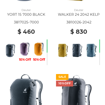
Deuter
Deuter
YORT 15 7000 BLACK
WALKER 24 2042 KELP
3817025-7000
3810026-2042
$ 460
$ 830
10% Off
10% Off
SALE
10%OFF