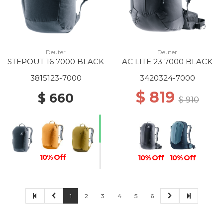
Deuter
Deuter
STEPOUT 16 7000 BLACK
AC LITE 23 7000 BLACK
3815123-7000
3420324-7000
$ 819
$ 660
$ 910
10% Off
10% Off
10% Off
1
2
3
4
5
6