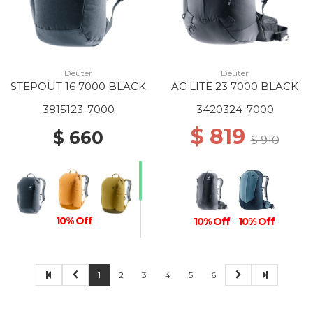
Deuter
Deuter
STEPOUT 16 7000 BLACK
AC LITE 23 7000 BLACK
3815123-7000
3420324-7000
$ 819
$ 660
$ 910
10% Off
10% Off
10% Off
1
2
3
4
5
6