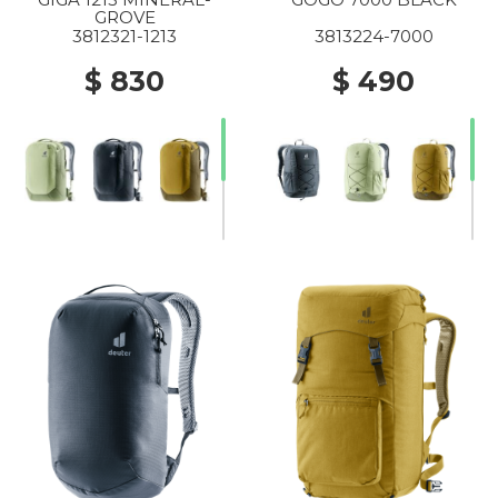
GROVE
3812321-1213
3813224-7000
$ 830
$ 490