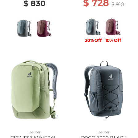
$ 728
$ 830
$ 910
20% Off
10% Off
Deuter
Deuter
GIGA 1213 MINERAL-
GOGO 7000 BLACK