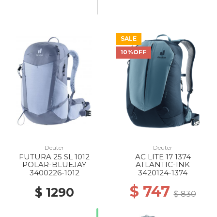
SALE
10%OFF
Deuter
Deuter
FUTURA 25 SL 1012
AC LITE 17 1374
POLAR-BLUEJAY
ATLANTIC-INK
3400226-1012
3420124-1374
$ 747
$ 1290
$ 830