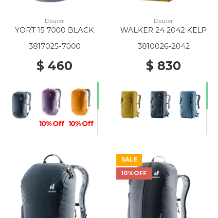
Deuter
Deuter
YORT 15 7000 BLACK
WALKER 24 2042 KELP
3817025-7000
3810026-2042
$ 460
$ 830
10% Off
10% Off
SALE
10%OFF