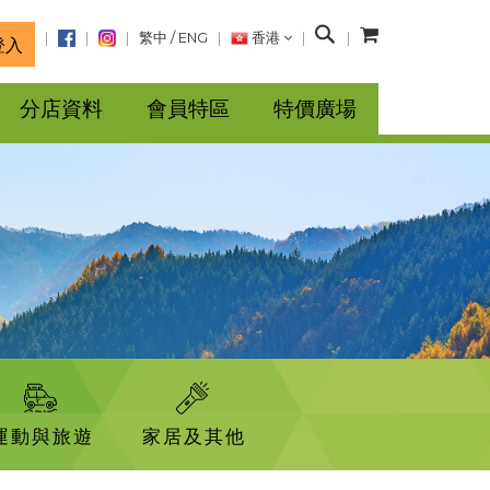
搜
繁中
/
ENG
香港
登入
尋
分店資料
會員特區
特價廣場
運動與旅遊
家居及其他