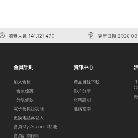
瀏覽人數 141,121,470
更新日期 2026.08
會員計劃
資訊中心
加入會員
產品目錄下載
T
O
- 會員優惠
影片分享
野
- 升級條款
材料說明
電子會員証功能
選購指南
更換電話再登入
會員My Account功能
會員計劃條款