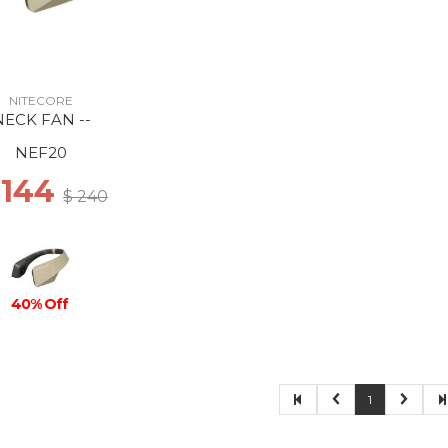
NITECORE
NECK FAN --
NEF20
 144
$ 240
40% Off
1