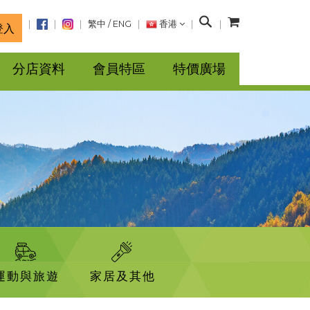
搜
繁中
/
ENG
香港
登入
尋
分店資料
會員特區
特價廣場
運動與旅遊
家居及其他