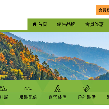
會員
首頁
銷售品牌
會員優惠
鞋履
服裝配飾
露營裝備
戶外裝備