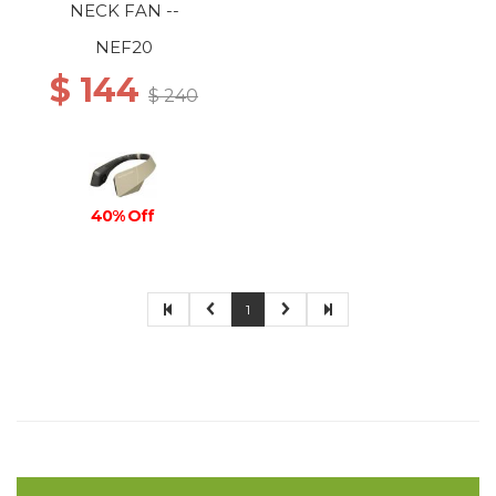
NECK FAN --
NEF20
$ 144
$ 240
40% Off
1