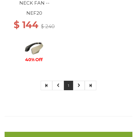
NECK FAN --
NEF20
$ 144
$ 240
40% Off
1