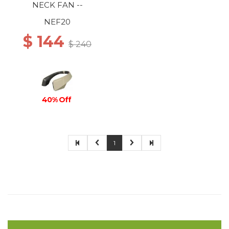
NECK FAN --
NEF20
$ 144
$ 240
40% Off
1