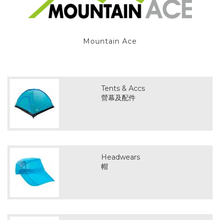
Mountain Ace
Tents & Accs
營幕及配件
Headwears
帽