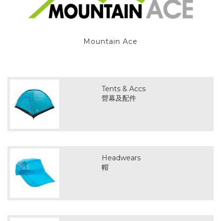
Mountain Ace
Tents & Accs
營幕及配件
Headwears
帽