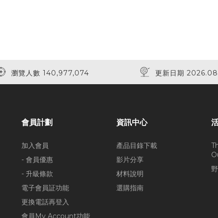
瀏覽人數 140,977,074
更新日期 2026.08
會員計劃
資訊中心
加入會員
產品目錄下載
T
O
- 會員優惠
影片分享
野
- 升級條款
材料說明
電子會員証功能
選購指南
更換電話再登入
會員My Account功能