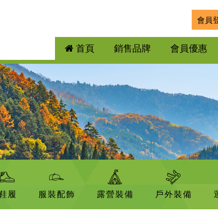
會員
首頁
銷售品牌
會員優惠
鞋履
服裝配飾
露營裝備
戶外裝備