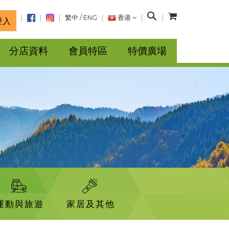
搜
繁中
/
ENG
香港
登入
尋
分店資料
會員特區
特價廣場
運動與旅遊
家居及其他