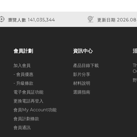
瀏覽人數 141,035,344
更新日期 2026.08
會員計劃
資訊中心
加入會員
產品目錄下載
T
O
- 會員優惠
影片分享
野
- 升級條款
材料說明
電子會員証功能
選購指南
更換電話再登入
會員My Account功能
會員計劃條款
會員通訊