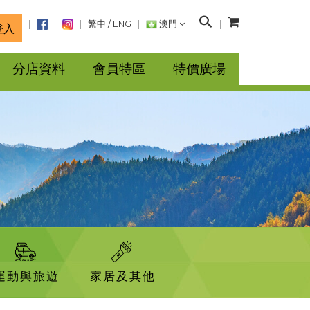
搜
繁中
/
ENG
澳門
登入
尋
分店資料
會員特區
特價廣場
運動與旅遊
家居及其他