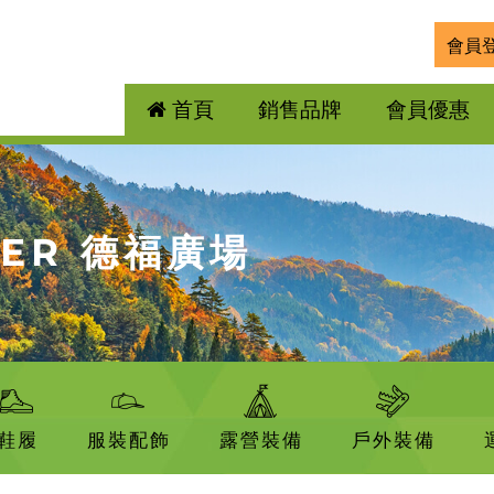
會員
首頁
銷售品牌
會員優惠
DER 德福廣場
鞋履
服裝配飾
露營裝備
戶外裝備