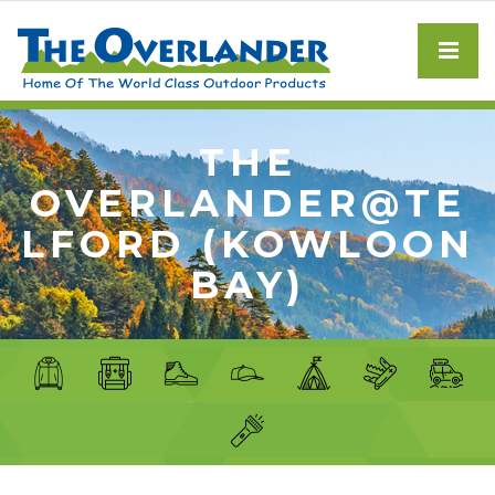
THE
OVERLANDER@TE
LFORD (KOWLOON
BAY)