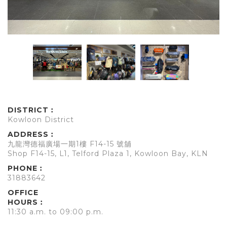
DISTRICT︰
Kowloon District
ADDRESS︰
九龍灣德福廣場一期1樓 F14-15 號舖
Shop F14-15, L1, Telford Plaza 1, Kowloon Bay, KLN
PHONE︰
31883642
OFFICE
HOURS︰
11:30 a.m. to 09:00 p.m.