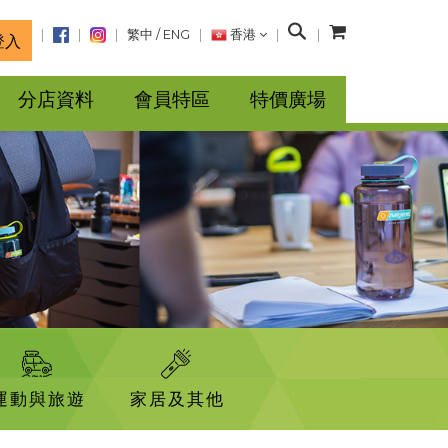
搜
繁中
/
ENG
香港
登入
尋
分店資料
會員特區
特價廣場
運動與旅遊
家居及其他