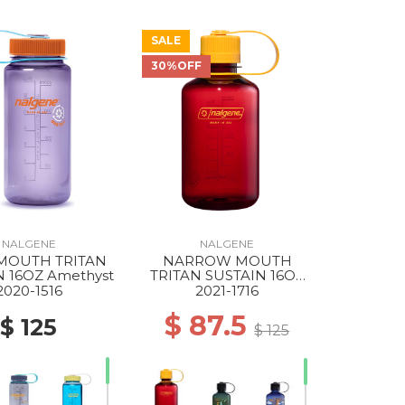
SALE
30%OFF
NALGENE
NALGENE
MOUTH TRITAN
NARROW MOUTH
N 16OZ Amethyst
TRITAN SUSTAIN 16OZ
LAKER
2020-1516
2021-1716
$ 87.5
$ 125
$ 125