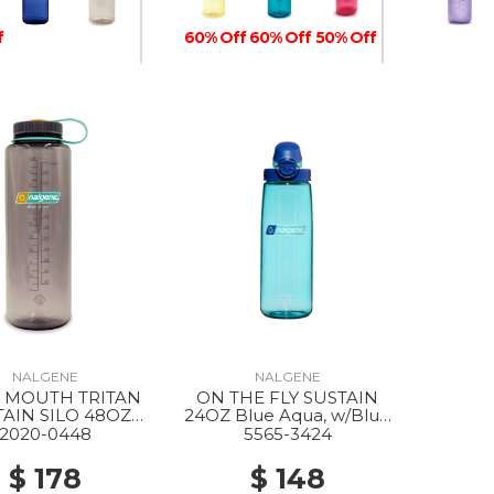
f
60% Off
60% Off
50% Off
50% Off
40% Off
30% Off
30% Off
30% Off
30% Off
NALGENE
NALGENE
30% Off
 MOUTH TRITAN
ON THE FLY SUSTAIN
TAIN SILO 48OZ
24OZ Blue Aqua, w/Blue
AUBERGINE
Aqua
2020-0448
5565-3424
$ 178
$ 148