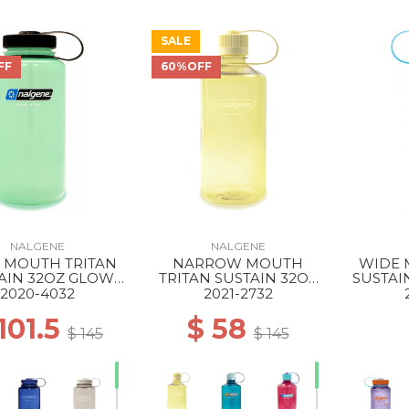
SALE
FF
60%OFF
NALGENE
NALGENE
 MOUTH TRITAN
NARROW MOUTH
WIDE 
AIN 32OZ GLOW
TRITAN SUSTAIN 32OZ
SUSTAI
EEN / BLACK
Butter
2020-4032
2021-2732
101.5
$ 58
$ 145
$ 145