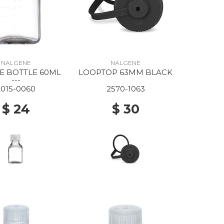
NALGENE
NALGENE
E BOTTLE 60ML
LOOPTOP 63MM BLACK
---
2015-0060
2570-1063
$ 24
$ 30