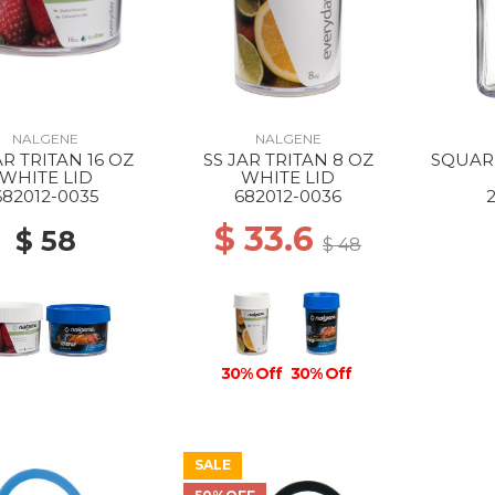
NALGENE
NALGENE
AR TRITAN 16 OZ
SS JAR TRITAN 8 OZ
SQUAR
WHITE LID
WHITE LID
682012-0035
682012-0036
$ 33.6
$ 58
$ 48
30% Off
30% Off
SALE