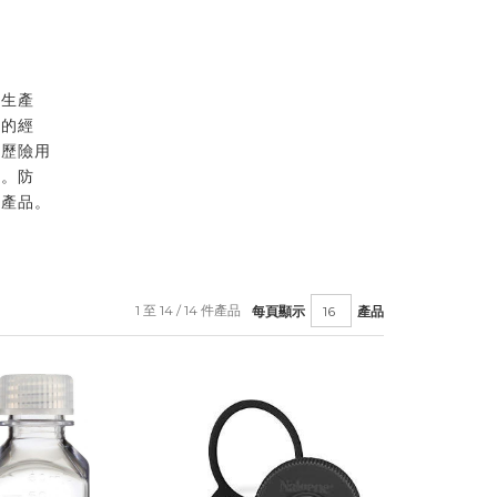
器生產
器的經
及歷險用
產。防
他產品。
1 至 14 / 14 件產品
每頁顯示
產品