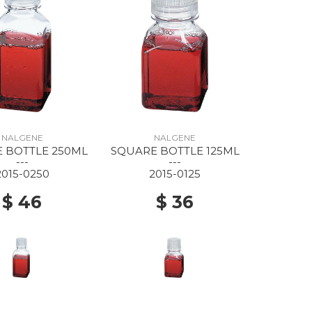
NALGENE
NALGENE
 BOTTLE 250ML
SQUARE BOTTLE 125ML
---
---
2015-0250
2015-0125
$ 46
$ 36