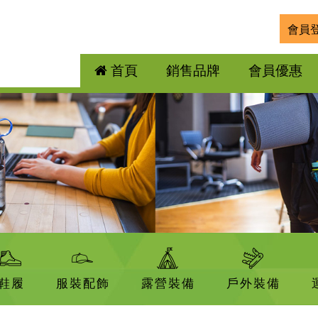
會員
首頁
銷售品牌
會員優惠
鞋履
服裝配飾
露營裝備
戶外裝備