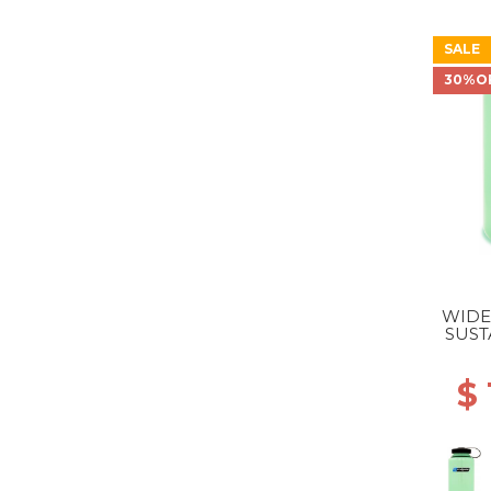
SALE
30%O
WIDE
SUST
GR
$ 