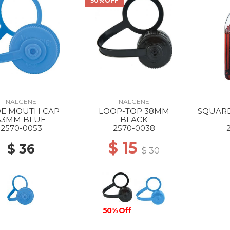
50%OFF
NALGENE
NALGENE
E MOUTH CAP
LOOP-TOP 38MM
SQUARE
53MM BLUE
BLACK
2570-0053
2570-0038
$ 15
$ 36
$ 30
50% Off