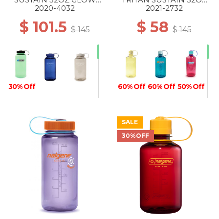
GREEN / BLACK
Butter
2020-4032
2021-2732
$ 101.5
$ 58
$ 145
$ 145
30% Off
60% Off
60% Off
50% Off
SALE
30%OFF
50% Off
40% Off
30% Off
30% Off
30% Off
30% Off