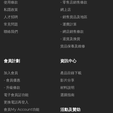
使用條款
- 零售店銷售條款
私隱政策
網上店
人才招聘
- 銷售貨品及地區
常見問題
- 運費計算
聯絡我們
- 網店銷售條款
- 退貨及換貨
貨品保養及維修
會員計劃
資訊中心
加入會員
產品目錄下載
- 會員優惠
影片分享
- 升級條款
材料說明
電子會員証功能
選購指南
更換電話再登入
會員My Account功能
活動及贊助