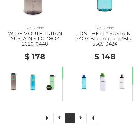
NALGENE
NALGENE
WIDE MOUTH TRITAN
ON THE FLY SUSTAIN
SUSTAIN SILO 48OZ
24OZ Blue Aqua, w/Blue
AUBERGINE
Aqua
2020-0448
5565-3424
$ 178
$ 148
1