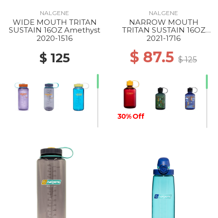
NALGENE
NALGENE
WIDE MOUTH TRITAN
NARROW MOUTH
30% Off
SUSTAIN 16OZ Amethyst
TRITAN SUSTAIN 16OZ
LAKER
2020-1516
2021-1716
$ 87.5
$ 125
$ 125
30% Off
30% Off
30% Off
30% Off
30% Off