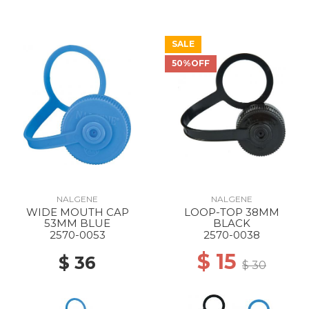
SALE
50%OFF
NALGENE
NALGENE
WIDE MOUTH CAP
LOOP-TOP 38MM
53MM BLUE
BLACK
2570-0053
2570-0038
$ 15
$ 36
$ 30