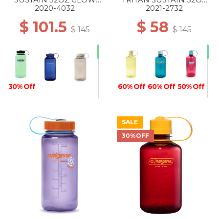
GREEN / BLACK
Butter
2020-4032
2021-2732
$ 101.5
$ 58
$ 145
$ 145
30% Off
60% Off
60% Off
50% Off
SALE
30%OFF
50% Off
40% Off
30% Off
30% Off
30% Off
30% Off