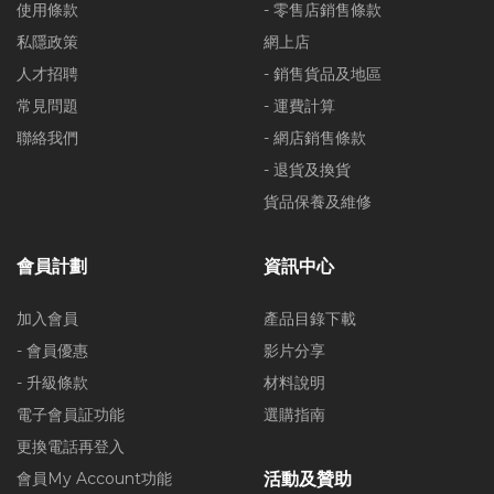
使用條款
- 零售店銷售條款
私隱政策
網上店
人才招聘
- 銷售貨品及地區
常見問題
- 運費計算
聯絡我們
- 網店銷售條款
- 退貨及換貨
貨品保養及維修
會員計劃
資訊中心
加入會員
產品目錄下載
- 會員優惠
影片分享
- 升級條款
材料說明
電子會員証功能
選購指南
更換電話再登入
會員My Account功能
活動及贊助