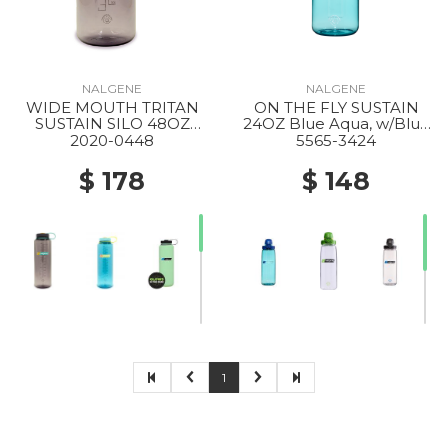
NALGENE
NALGENE
WIDE MOUTH TRITAN
ON THE FLY SUSTAIN
SUSTAIN SILO 48OZ
24OZ Blue Aqua, w/Blue
AUBERGINE
Aqua
2020-0448
5565-3424
$ 178
$ 148
1