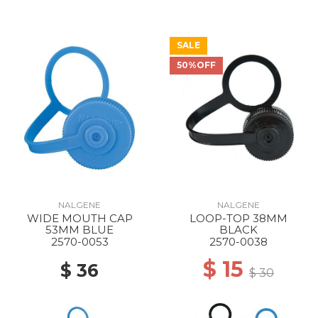
SALE
50%OFF
NALGENE
NALGENE
WIDE MOUTH CAP
LOOP-TOP 38MM
53MM BLUE
BLACK
2570-0053
2570-0038
$ 15
$ 36
$ 30