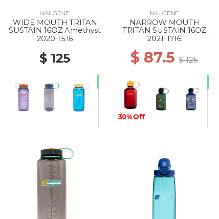
NALGENE
NALGENE
WIDE MOUTH TRITAN
NARROW MOUTH
30% Off
SUSTAIN 16OZ Amethyst
TRITAN SUSTAIN 16OZ
LAKER
2020-1516
2021-1716
$ 87.5
$ 125
$ 125
30% Off
30% Off
30% Off
30% Off
30% Off