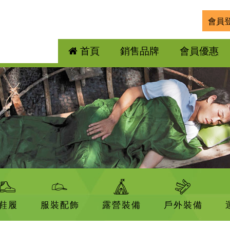
會員
首頁
銷售品牌
會員優惠
鞋履
服裝配飾
露營裝備
戶外裝備