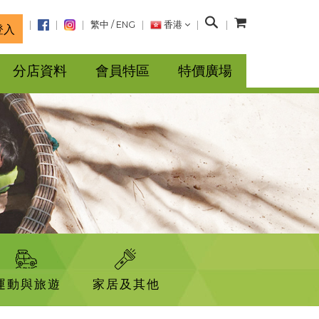
搜
繁中
/
ENG
香港
登入
尋
分店資料
會員特區
特價廣場
運動與旅遊
家居及其他