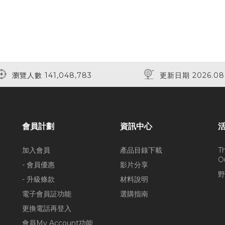
瀏覽人數 141,048,783
更新日期 2026.08
會員計劃
資訊中心
加入會員
產品目錄下載
T
O
- 會員優惠
影片分享
野
- 升級條款
材料說明
電子會員証功能
選購指南
更換電話再登入
會員My Account功能