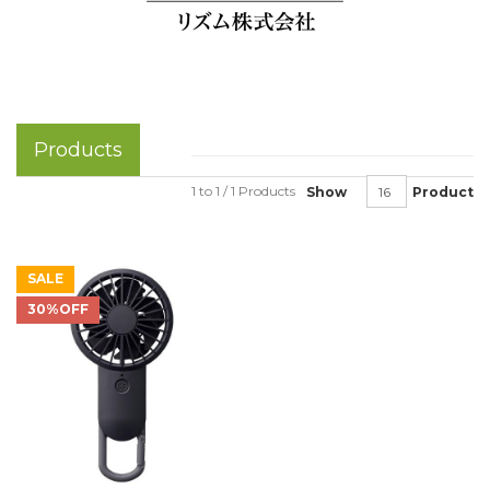
Products
1 to 1 / 1 Products
Show
Product
SALE
30%OFF