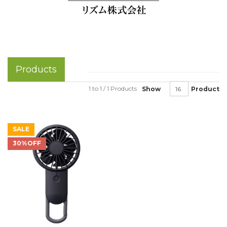
Products
1 to 1 / 1 Products
Show
Product
SALE
30%OFF