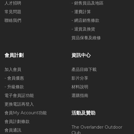
人才招聘
- 銷售貨品及地區
常見問題
- 運費計算
聯絡我們
- 網店銷售條款
- 退貨及換貨
貨品保養及維修
會員計劃
資訊中心
加入會員
產品目錄下載
- 會員優惠
影片分享
- 升級條款
材料說明
電子會員証功能
選購指南
更換電話再登入
會員My Account功能
活動及贊助
會員計劃條款
The Overlander Outdoor
會員通訊
Club