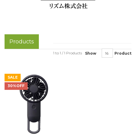
Products
1 to 1 / 1 Products
Show
Product
SALE
30%OFF