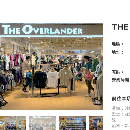
THE
地區︰
地址︰
電話︰
營業時間
前往本
港鐵：沙
巴士：往
線
泊車：新