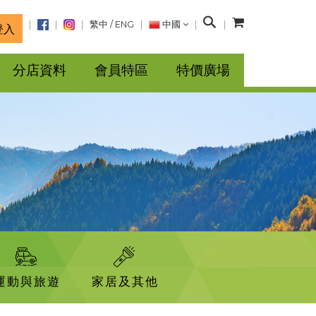
搜
繁中
/
ENG
中國
登入
尋
分店資料
會員特區
特價廣場
運動與旅遊
家居及其他