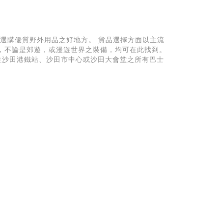
供一處選購優質野外用品之好地方。 貨品選擇方面以主流
，不論是郊遊，或漫遊世界之裝備，均可在此找到。
往沙田港鐵站、沙田市中心或沙田大會堂之所有巴士