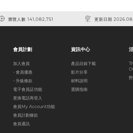
瀏覽人數 141,082,751
更新日期 2026.08
會員計劃
資訊中心
加入會員
產品目錄下載
T
O
- 會員優惠
影片分享
野
- 升級條款
材料說明
電子會員証功能
選購指南
更換電話再登入
會員My Account功能
會員計劃條款
會員通訊