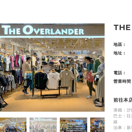
THE
地區︰
地址︰
電話︰
營業時間
前往本
港鐵：沙
巴士：往
線
泊車：新