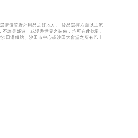
供一處選購優質野外用品之好地方。 貨品選擇方面以主流
，不論是郊遊，或漫遊世界之裝備，均可在此找到。
往沙田港鐵站、沙田市中心或沙田大會堂之所有巴士