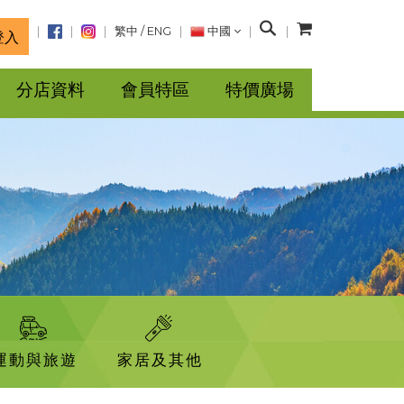
搜
繁中
/
ENG
中國
登入
尋
分店資料
會員特區
特價廣場
運動與旅遊
家居及其他