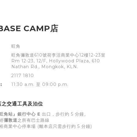
BASE CAMP店
旺角
旺角彌敦道610號荷李活商業中心12樓12-23室
Rm 12-23, 12/F, Hollywood Plaza, 610
Nathan Rd., Mongkok, KLN.
2117 1810
︰
11:30 a.m. 至 09:00 p.m.
店之交通工具及泊位
旺角站』銀行中心 E
出口，步行約 5 分鐘。
經
彌敦道
之所有巴士路線
裕商業中心停車場 (離本店只需步行約 5 分鐘)