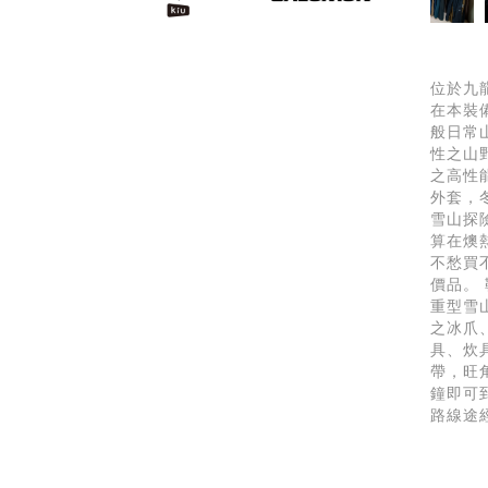
位於九
在本裝
般日常
性之山
之高性
外套，
雪山探
算在燠
不愁買
價品。
重型雪
之冰爪
具、炊
帶，旺
鐘即可
路線途