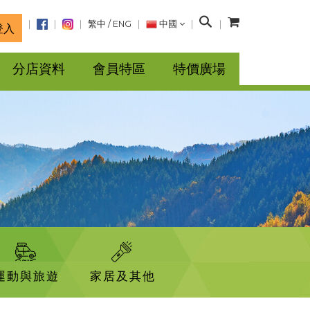
搜
繁中
/
ENG
中國
登入
尋
分店資料
會員特區
特價廣場
運動與旅遊
家居及其他