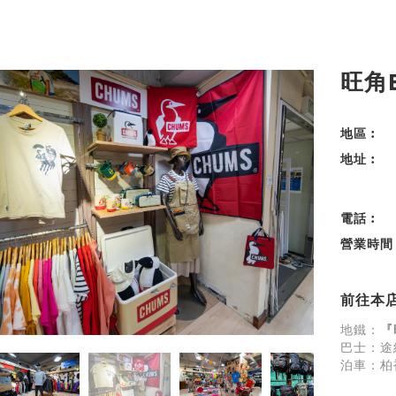
旺角
地區︰
地址︰
電話︰
營業時間
前往本
地鐵：
『
巴士：途
泊車：柏