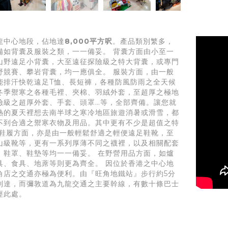
龍中心地段，佔地達
8,000平方呎
。產品類別繁多，
備如背囊及服裝之類，一一備妥。 背囊方面由小至一
山野遠足小背囊，大至遠征探險級之特大背囊，或專門
野競賽、攀岩背囊，均一應俱全。 服裝方面，由一般
能排汗快乾遠足T恤、長短褲，各種防風防雨之全天候
冬季禦寒之各種毛裡、夾棉、羽絨外套，至超厚之極地
險級之超厚外套、手套、頭罩…等，全部齊備。讓您就
熱的夏天裡想去南半球之寒冷地區旅遊消暑或滑雪，都
不到合適之禦寒衣物及用品。其中更有不少是超值之特
 鞋履方面，亦是由一般輕鬆舒適之輕便遠足鞋靴，至
山級靴等，更有一系列厚薄不同之襪裡，以及相關配套
、鞋罩、鞋墊等均一一備妥。 在野營用品方面，如爐
具、食具、地蓆等則更為齊全。 因位於香港之中心地
角店之交通亦極為便利。由『旺角地鐵站』步行約5分
到達，而彌敦道為九龍交通之主要幹線，有數十條巴士
經此處。