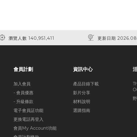
瀏覽人數 140,951,411
更新日期 2026.08
會員計劃
資訊中心
加入會員
產品目錄下載
T
O
- 會員優惠
影片分享
野
- 升級條款
材料說明
電子會員証功能
選購指南
更換電話再登入
會員My Account功能