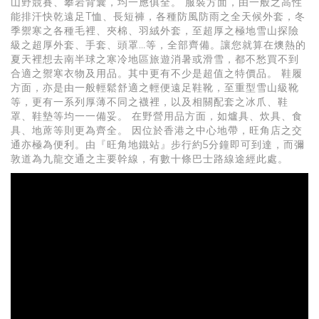
山野競賽、攀岩背囊，均一應俱全。 服裝方面，由一般之高性
能排汗快乾遠足T恤、長短褲，各種防風防雨之全天候外套，冬
季禦寒之各種毛裡、夾棉、羽絨外套，至超厚之極地雪山探險
級之超厚外套、手套、頭罩…等，全部齊備。讓您就算在燠熱的
夏天裡想去南半球之寒冷地區旅遊消暑或滑雪，都不愁買不到
合適之禦寒衣物及用品。其中更有不少是超值之特價品。 鞋履
方面，亦是由一般輕鬆舒適之輕便遠足鞋靴，至重型雪山級靴
等，更有一系列厚薄不同之襪裡，以及相關配套之冰爪、鞋
罩、鞋墊等均一一備妥。 在野營用品方面，如爐具、炊具、食
具、地蓆等則更為齊全。 因位於香港之中心地帶，旺角店之交
通亦極為便利。由『旺角地鐵站』步行約5分鐘即可到達，而彌
敦道為九龍交通之主要幹線，有數十條巴士路線途經此處。