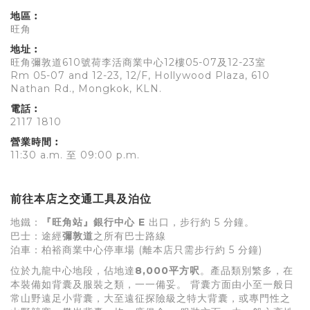
地區︰
旺角
地址︰
旺角彌敦道610號荷李活商業中心12樓05-07及12-23室
Rm 05-07 and 12-23, 12/F, Hollywood Plaza, 610
Nathan Rd., Mongkok, KLN.
電話︰
2117 1810
營業時間︰
11:30 a.m. 至 09:00 p.m.
前往本店之交通工具及泊位
地鐵：
『旺角站』銀行中心 E
出口，步行約 5 分鐘。
巴士：途經
彌敦道
之所有巴士路線
泊車：柏裕商業中心停車場 (離本店只需步行約 5 分鐘)
位於九龍中心地段，佔地達
8,000平方呎
。產品類別繁多，在
本裝備如背囊及服裝之類，一一備妥。 背囊方面由小至一般日
常山野遠足小背囊，大至遠征探險級之特大背囊，或專門性之