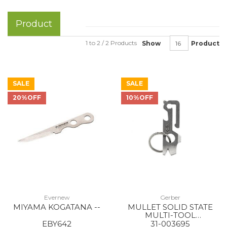
Product
1 to 2 / 2 Products
Show
Product
SALE
SALE
20%OFF
10%OFF
Evernew
Gerber
MIYAMA KOGATANA --
MULLET SOLID STATE
MULTI-TOOL
STONEWASH
EBY642
31-003695