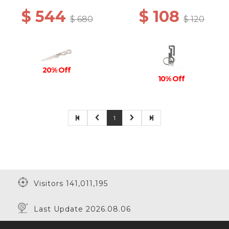
$ 544
$ 108
$ 680
$ 120
20% Off
10% Off
1
Visitors 141,011,195
Last Update 2026.08.06