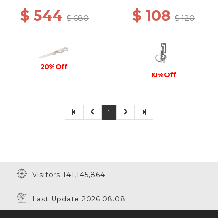
$ 544
$ 108
$ 680
$ 120
20% Off
10% Off
1
Visitors 141,145,864
Last Update 2026.08.08