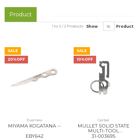
Product
1 to 2 / 2 Products
Show
Product
SALE
SALE
20%OFF
10%OFF
Evernew
Gerber
MIYAMA KOGATANA --
MULLET SOLID STATE
MULTI-TOOL
STONEWASH
EBY642
31-003695