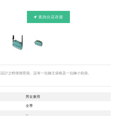
查詢分店存貨
形設計之輕便側背袋。設有一拉鍊主袋格及一拉鍊小前袋。
男女兼用
全季
--