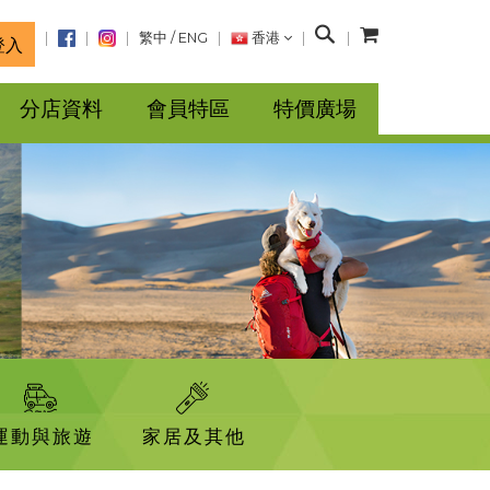
搜
繁中
/
ENG
香港
登入
尋
分店資料
會員特區
特價廣場
運動與旅遊
家居及其他