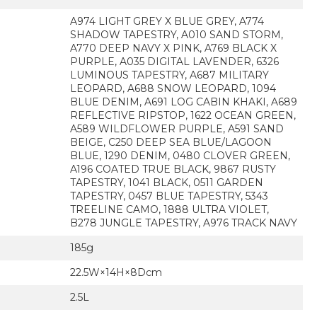
A974 LIGHT GREY X BLUE GREY, A774
SHADOW TAPESTRY, A010 SAND STORM,
A770 DEEP NAVY X PINK, A769 BLACK X
PURPLE, A035 DIGITAL LAVENDER, 6326
LUMINOUS TAPESTRY, A687 MILITARY
LEOPARD, A688 SNOW LEOPARD, 1094
BLUE DENIM, A691 LOG CABIN KHAKI, A689
REFLECTIVE RIPSTOP, 1622 OCEAN GREEN,
A589 WILDFLOWER PURPLE, A591 SAND
BEIGE, C250 DEEP SEA BLUE/LAGOON
BLUE, 1290 DENIM, 0480 CLOVER GREEN,
A196 COATED TRUE BLACK, 9867 RUSTY
TAPESTRY, 1041 BLACK, 0511 GARDEN
TAPESTRY, 0457 BLUE TAPESTRY, 5343
TREELINE CAMO, 1888 ULTRA VIOLET,
B278 JUNGLE TAPESTRY, A976 TRACK NAVY
185g
22.5W×14H×8Dcm
2.5L