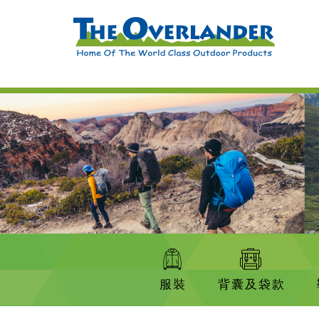
服裝
背囊及袋款