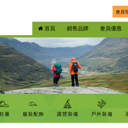
會員
首頁
銷售品牌
會員優惠
鞋履
服裝配飾
露營裝備
戶外裝備