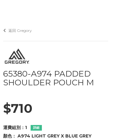
返回 Gregory
65380-A974 PADDED
SHOULDER POUCH M
$710
運費組別：
1
詳細
顏色：
A974 LIGHT GREY X BLUE GREY