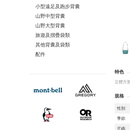
小型遠足及跑步背囊
山野中型背囊
山野大型背囊
旅遊及摺疊袋類
其他背囊及袋類
配件
特色
立體方
規格
性別:
季節:
尺碼: