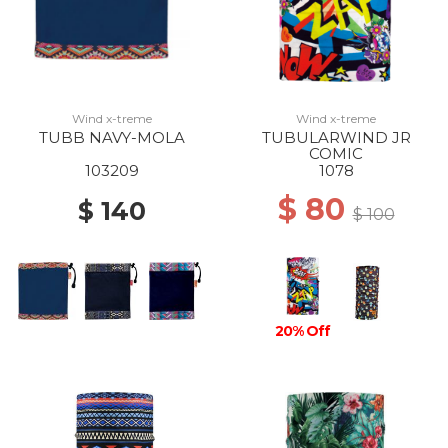
Wind x-treme
Wind x-treme
TUBB NAVY-MOLA
TUBULARWIND JR
COMIC
103209
1078
$ 80
$ 140
$ 100
20% Off