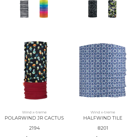
Wind x-treme
Wind x-treme
POLARWIND JR CACTUS
HALFWIND TILE
2194
8201