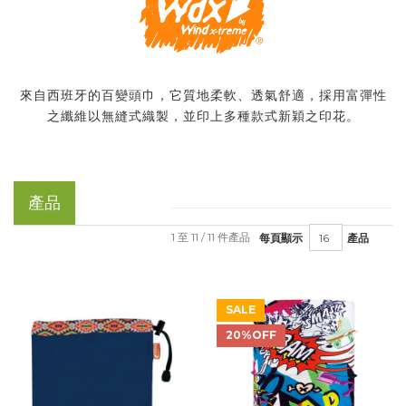
來自西班牙的百變頭巾，它質地柔軟、透氣舒適，採用富彈性
之纖維以無縫式織製，並印上多種款式新穎之印花。
產品
1 至 11 / 11 件產品
每頁顯示
產品
SALE
20%OFF