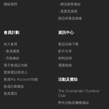
聯絡我們
- 網店銷售條款
- 退貨及換貨
貨品保養及維修
會員計劃
資訊中心
加入會員
產品目錄下載
- 會員優惠
影片分享
- 升級條款
材料說明
電子會員証功能
選購指南
更換電話再登入
會員My Account功能
活動及贊助
會員計劃條款
The Overlander Outdoor
會員通訊
Club
野外活動及機構連結