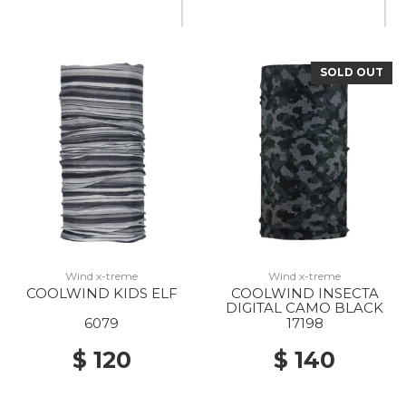
SOLD OUT
20% Off
Wind x-treme
Wind x-treme
COOLWIND KIDS ELF
COOLWIND INSECTA
DIGITAL CAMO BLACK
6079
17198
$ 120
$ 140