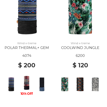
Wind x-treme
Wind x-treme
POLAR THERMAL+ GEM
COOLWIND JUNGLE
4074
6200
$ 200
$ 120
10% Off