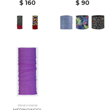
$ 160
$ 90
Wind x-treme
MERINOWOOL