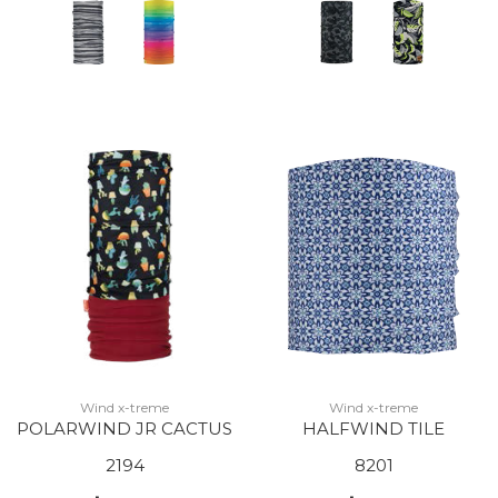
Wind x-treme
Wind x-treme
POLARWIND JR CACTUS
HALFWIND TILE
2194
8201