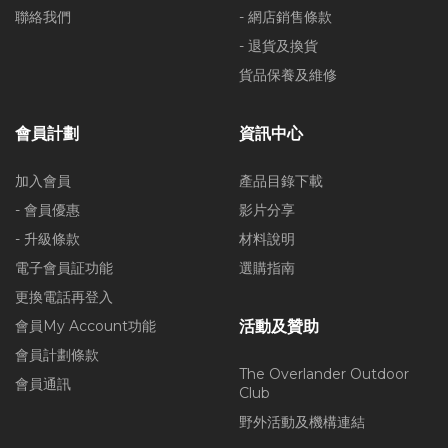
聯絡我們
- 網店銷售條款
- 退貨及換貨
貨品保養及維修
會員計劃
資訊中心
加入會員
產品目錄下載
- 會員優惠
影片分享
- 升級條款
材料說明
電子會員証功能
選購指南
更換電話再登入
會員My Account功能
活動及贊助
會員計劃條款
The Overlander Outdoor
會員通訊
Club
野外活動及機構連結