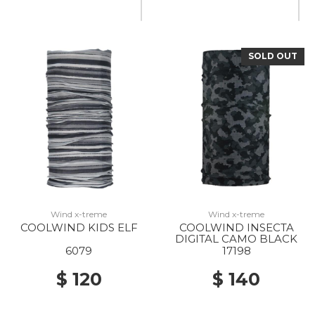
SOLD OUT
20% Off
Wind x-treme
Wind x-treme
COOLWIND KIDS ELF
COOLWIND INSECTA
DIGITAL CAMO BLACK
6079
17198
$ 120
$ 140