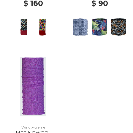
$ 160
$ 90
Wind x-treme
MERINOWOOL