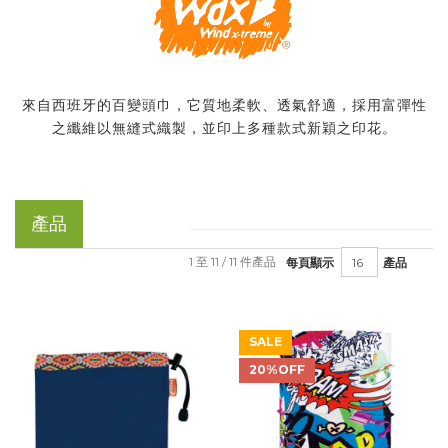
來自西班牙的百變頭巾，它質地柔軟、透氣舒適，採用富彈性
之纖維以無縫式織製，並印上多種款式新穎之印花。
產品
1 至 11 / 11 件產品
每頁顯示
產品
SALE
20%OFF