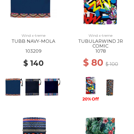
Wind x-treme
Wind x-treme
TUBB NAVY-MOLA
TUBULARWIND JR
COMIC
103209
1078
$ 80
$ 140
$ 100
20% Off