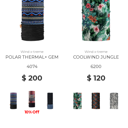
Wind x-treme
Wind x-treme
POLAR THERMAL+ GEM
COOLWIND JUNGLE
4074
6200
$ 200
$ 120
10% Off